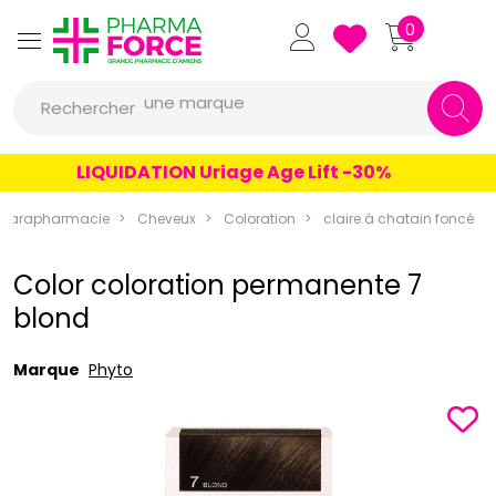
Pharmaforce Grande Pharmacie 
0
une marque
Rechercher
un conseil
un produit
LIQUIDATION Uriage Age Lift -30%
une marque
Parapharmacie
Cheveux
Coloration
claire à chatain foncé
Color coloration permanente 7
blond
Marque
Phyto