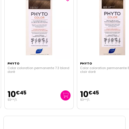
PHYTO
PHYTO
Color coloration permanente 7.3 blond
Color coloration permanente 8
doré
clair doré
10
10
€
45
€
45
93
/
l.
93
/
l.
€
30
€
30