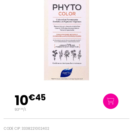
10
€
45
93
/
l.
€
30
CODE CIP: 3338221002402