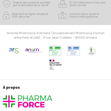
Origine des produits certifiée
15 000 références à bas prix
par le Ministère de la Santé
toute l’année
Paiement en ligne simple
et
Livraison dans toute la
100% sécurisé
France
métropolitaine
Grande Pharmacie d’Amiens (anciennement Pharmacie Fachon
entre Paris et Lille) - 11 rue Jean Catelas - 80000 Amiens
À propos