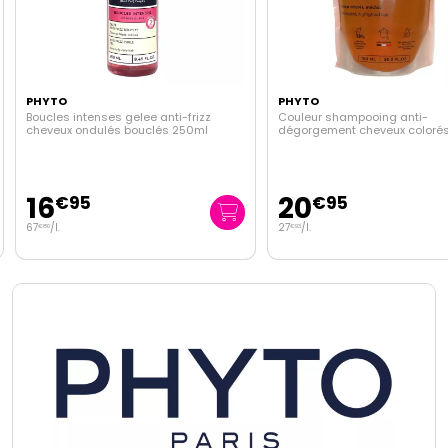
PHYTO
PHYTO
Boucles intenses gelee anti-frizz
Couleur shampooing anti-
cheveux ondulés bouclés 250ml
dégorgement cheveux coloré
méchés eco-recharge 750ml
16
20
€
95
€
95
67
/
l.
27
/
l.
€
80
€
93