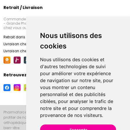
Retrait / Livraison
Commandez en ligne et venez chercher votre commande à Amiens
- Grande Pharmacie d’Amiens (Fachon) ou recevez-là rapidement
chez vous ou en point retrait
Nous utilisons des
Retrait dans la pharmacie d’Amiens
Livraison chez vous
cookies
Livraison chez votre commerçant
Nous utilisons des cookies et
d'autres technologies de suivi
pour améliorer votre expérience
Retrouvez-nous sur vos réseaux sociaux
de navigation sur notre site, pour
vous montrer un contenu
personnalisé et des publicités
ciblées, pour analyser le trafic de
notre site et pour comprendre la
Pharmaforce.fr et la Grande Pharmacie d’Amiens vous souhaitent de
provenance de nos visiteurs.
profiter de notre accueil, de nos conseils pharmaceutiques,
orthopédiques, homéopathiques, parapharmaceutiques, beauté et
bien-être.
J'accepte