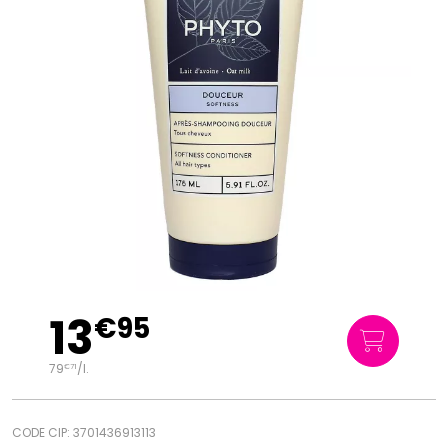
13
€
95
79
/
l.
€
71
CODE CIP: 3701436913113