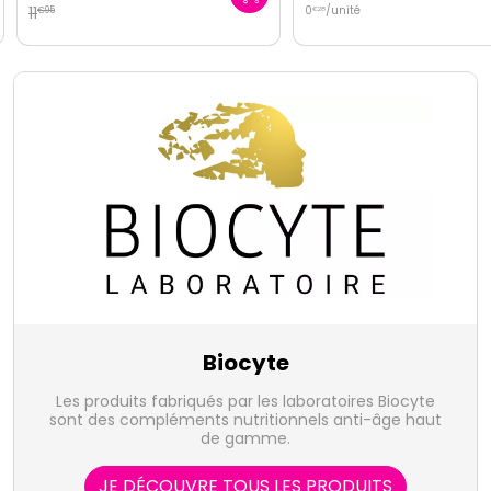
11
0
/unité
€
95
€
28
Biocyte
Les produits fabriqués par les laboratoires Biocyte
sont des compléments nutritionnels anti-âge haut
de gamme.
JE DÉCOUVRE TOUS LES PRODUITS