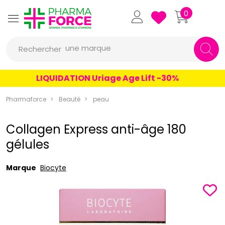
Pharmaforce Grande Pharmacie 
0
une marque
Rechercher
un conseil
LIQUIDATION Uriage Age Lift -30%
un produit
Pharmaforce
Beauté
peau
une marque
Collagen Express anti-âge 180
gélules
Marque
Biocyte