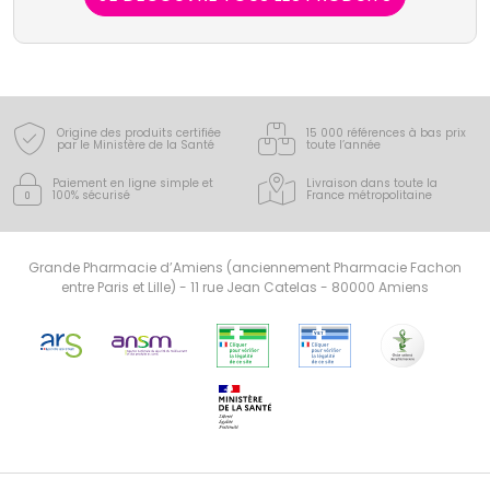
Origine des produits certifiée
15 000 références à bas prix
par le Ministère de la Santé
toute l’année
Paiement en ligne simple
et
Livraison dans toute la
100% sécurisé
France
métropolitaine
Grande Pharmacie d’Amiens (anciennement Pharmacie Fachon
entre Paris et Lille) - 11 rue Jean Catelas - 80000 Amiens