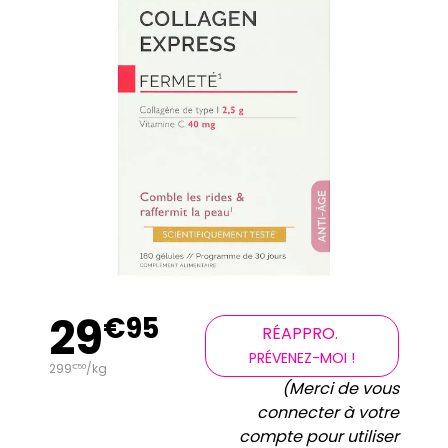
29
€
95
RÉAPPRO.
PRÉVENEZ-MOI !
299
/kg
€
50
(Merci de vous
connecter à votre
compte pour utiliser