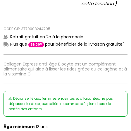
cette fonction.)
CODE CIP: 3770008244795
Retrait gratuit en 2h à la pharmacie
*
Plus que
pour bénéficier de la livraison gratuite
€
69
,
00
Collagen Express anti-âge Biocyte est un complément
alimentaire qui aide à lisser les rides grâce au collagène et à
la vitamine C.
Déconseillé aux femmes enceintes et allaitantes, ne pas
dépasser la dose journalière recommandée, tenir hors de
portée des enfants
Âge minimum
12 ans