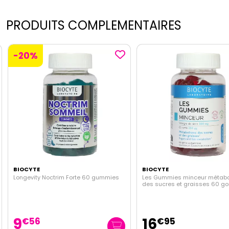
PRODUITS COMPLEMENTAIRES
-20%
BIOCYTE
BIOCYTE
Longevity Noctrim Forte 60 gummies
Les Gummies minceur métab
des sucres et graisses 60 
9
16
€
56
€
95