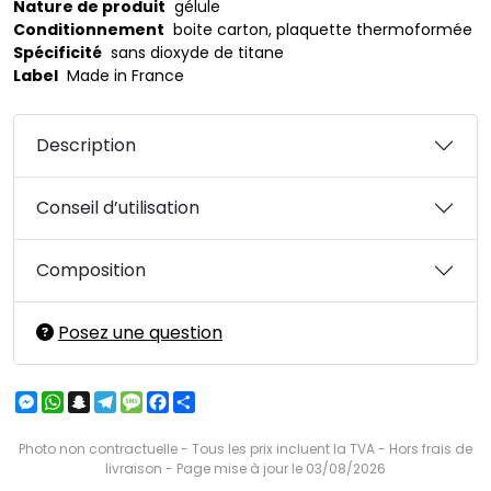
Nature de produit
gélule
Conditionnement
boite carton, plaquette thermoformée
Spécificité
sans dioxyde de titane
Label
Made in France
Description
Conseil d’utilisation
Composition
Posez une question
Messenger
WhatsApp
Snapchat
Telegram
Message
Facebook
Partager
Photo non contractuelle - Tous les prix incluent la TVA - Hors frais de
livraison - Page mise à jour le 03/08/2026