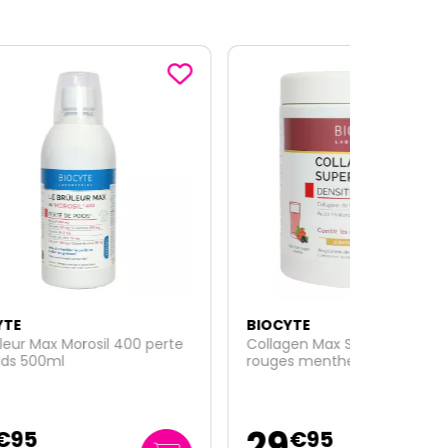
BIOCYTE
perte
Collagen Max Superfuits fruits
rouges menthe anti-âge 260g
29
€
95