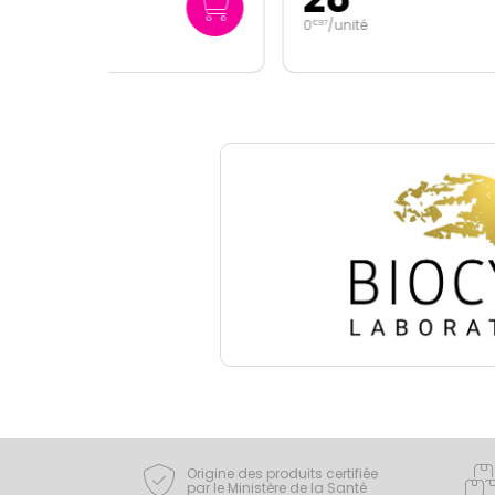
0
/unité
0
/u
€
97
€
26
Origine des produits certifiée
par le Ministère de la Santé