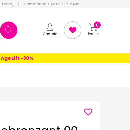
du colis)
|
Commande-SAV 03 22 71 64 16
0
Compte
Panier
 Lift -30%