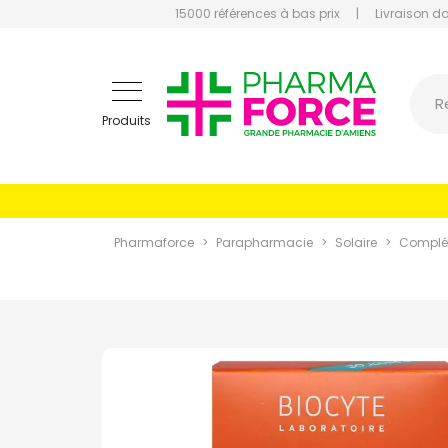
15000 références à bas prix
|
Livraison d
Pharmaf
R
Produits
Pharmaforce
Parapharmacie
Solaire
Complém