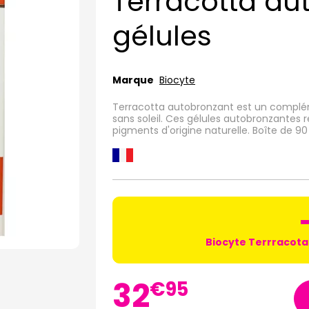
Terracotta au
gélules
Marque
Biocyte
Terracotta autobronzant est un complém
sans soleil. Ces gélules autobronzantes
pigments d'origine naturelle. Boîte de 90 
Biocyte Terrracota
32
€
95