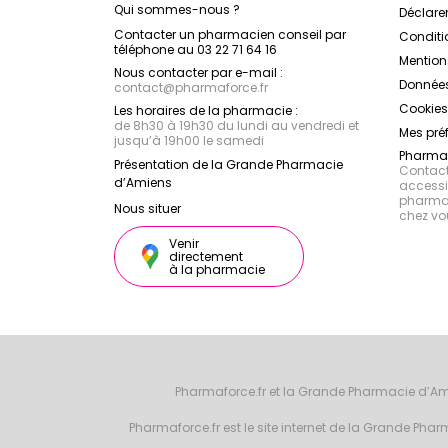
Qui sommes-nous ?
Déclarer
Contacter un pharmacien conseil par
Conditi
téléphone au 03 22 71 64 16
Mention
Nous contacter par e-mail :
Données
contact
@
pharmaforce.fr
Cookies
Les horaires de la pharmacie :
de 8h30 à 19h30 du lundi au vendredi et
Mes pré
jusqu’à 19h00 le samedi
Pharmac
Présentation de la Grande Pharmacie
Contacte
d’Amiens
accessib
pharmac
Nous situer
chez vo
Venir
directement
à la pharmacie
Pharmaforce.fr et la Grande Pharmacie d’Am
Pharmaforce.fr est le site internet de la Grande Ph