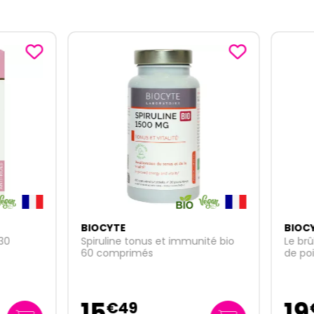
YTE
BIOCYTE
line tonus et immunité bio
Le brûleur Max Morosil 400 
omprimés
de poids 500ml
19
€
49
€
95