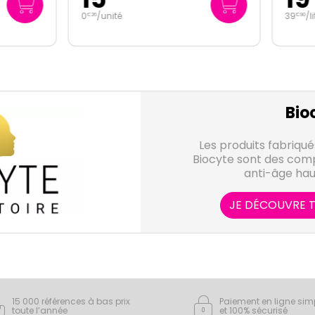
nité
39
/
litre
€
90
Bio
Les produits fabriqué
Biocyte sont des comp
anti-âge ha
JE DÉCOUVRE T
15 000 références à bas prix
Paiement en ligne sim
toute l’année
et 100% sécurisé