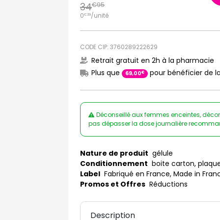
34
€
95
0
/unité
€
39
CODE CIP: 3760289222629
Retrait gratuit en 2h à la pharmacie
Plus que
pour bénéficier de la
€
69
,
00
Déconseillé aux femmes enceintes, décons
pas dépasser la dose journalière recommand
Nature de produit
gélule
Conditionnement
boite carton, plaq
Label
Fabriqué en France, Made in Fran
Promos et Offres
Réductions
Description