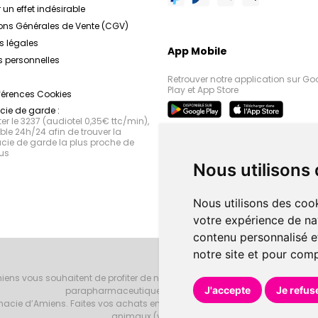
 un effet indésirable
ons Générales de Vente (CGV)
s légales
App Mobile
 personnelles
Retrouver notre application sur Go
Play et App Store
férences Cookies
ie de garde :
r le 3237 (audiotel 0,35€ ttc/min),
le 24h/24 afin de trouver la
ie de garde la plus proche de
us
Nous utilisons
Nous utilisons des cook
votre expérience de na
contenu personnalisé et
notre site et pour com
iens vous souhaitent de profiter de notre accueil, de nos conseils phar
J'accepte
Je refus
parapharmaceutiques, beauté et bien-être.
armacie d’Amiens. Faites vos achats en ligne grâce à un choix de 20000 r
animaux (vétérinaire).