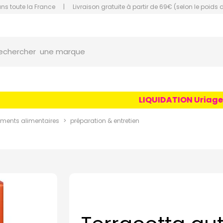
ans toute la France
|
Livraison gratuite à partir de 69€ (selon le poids 
une marque
orce Grande Pharmacie Amiens Fachon
echercher
un conseil
un produit
une marque
LIQUIDATION Uriage Age
ents alimentaires
préparation & entretien