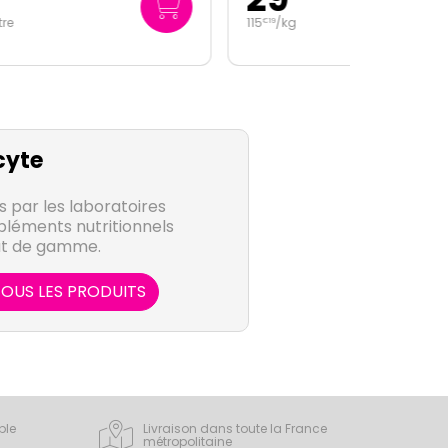
115
/kg
€
19
cyte
s par les laboratoires
léments nutritionnels
ut de gamme.
OUS LES PRODUITS
ple
Livraison dans toute la France
métropolitaine