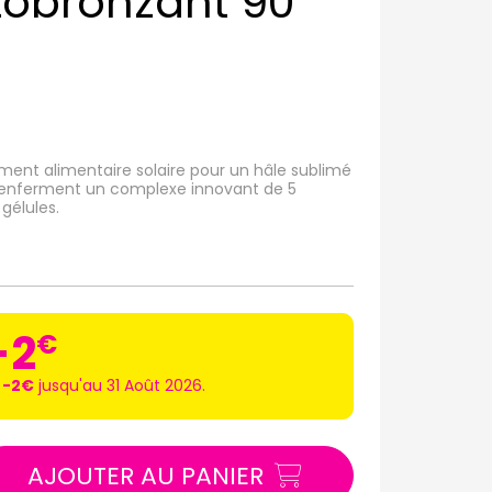
tobronzant 90
ent alimentaire solaire pour un hâle sublimé
 renferment un complexe innovant de 5
gélules.
-2
€
 -2€
jusqu'au 31 Août 2026.
AJOUTER AU PANIER