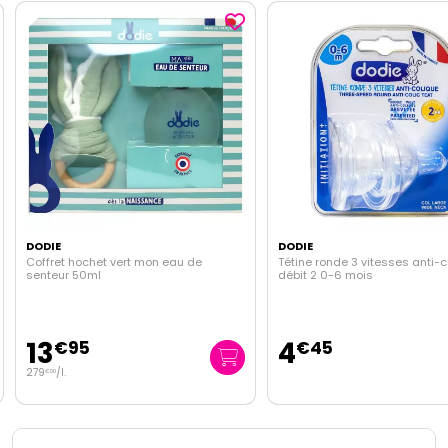
DODIE
DODIE
Coffret hochet vert mon eau de
Tétine ronde 3 vitesses anti-c
senteur 50ml
débit 2 0-6 mois
13
4
€
95
€
45
279
/
l.
€
00