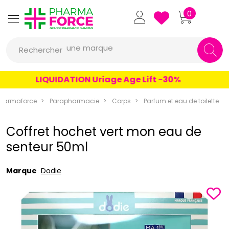
Pharmaforce Grande Pharmacie 
0
une marque
Rechercher
un conseil
un produit
LIQUIDATION Uriage Age Lift -30%
une marque
harmaforce
Parapharmacie
Corps
Parfum et eau de toilette
Coffret hochet vert mon eau de
senteur 50ml
Marque
Dodie