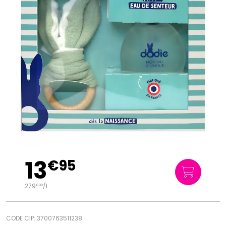
13
€
95
279
/
l.
€
00
CODE CIP: 3700763511238