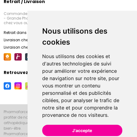
Retrait / Livraison
Commandez en ligne et venez chercher votre commande à Amiens
- Grande Pharmacie d’Amiens (Fachon) ou recevez-là rapidement
chez vous ou en point retrait
Nous utilisons des
Retrait dans la pharmacie d’Amiens
Livraison chez vous
cookies
Livraison chez votre commerçant
Nous utilisons des cookies et
d'autres technologies de suivi
pour améliorer votre expérience
Retrouvez-nous sur vos réseaux sociaux
de navigation sur notre site, pour
vous montrer un contenu
personnalisé et des publicités
ciblées, pour analyser le trafic de
notre site et pour comprendre la
Pharmaforce.fr et la Grande Pharmacie d’Amiens vous souhaitent de
provenance de nos visiteurs.
profiter de notre accueil, de nos conseils pharmaceutiques,
orthopédiques, homéopathiques, parapharmaceutiques, beauté et
bien-être.
J'accepte
Pharmaforce.fr est le site internet de la Grande Pharmacie d’Amiens.