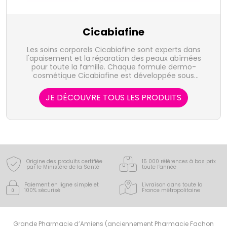
Cicabiafine
Les soins corporels Cicabiafine sont experts dans
l'apaisement et la réparation des peaux abîmées
pour toute la famille. Chaque formule dermo-
cosmétique Cicabiafine est développée sous
contrôle médical pour soulager, hydrater, réparer et
protèger votre peau.
JE DÉCOUVRE TOUS LES PRODUITS
Origine des produits certifiée
15 000 références à bas prix
par le Ministère de la Santé
toute l’année
Paiement en ligne simple
et
Livraison dans toute la
100% sécurisé
France
métropolitaine
Grande Pharmacie d’Amiens (anciennement Pharmacie Fachon