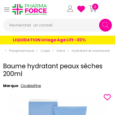
Pharmaforce Grande Pharmacie 
0
une marque
Rechercher
un conseil
un produit
LIQUIDATION Uriage Age Lift -30%
une marque
ce
Parapharmacie
Corps
Soins
hydratant et nourrissant
Baume hydratant peaux sèches
200ml
Marque
Cicabiafine