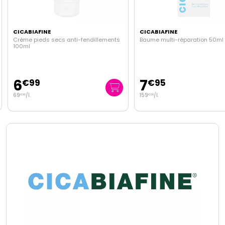
CICABIAFINE
CICABIAFINE
Crème pieds secs anti-fendillements
Baume multi-réparation 50ml
100ml
6
7
€
99
€
95
69
/
l.
159
/
l.
€
90
€
00