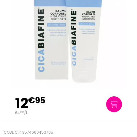
12
€
95
64
/
l.
€
75
CODE CIP: 3574660450705