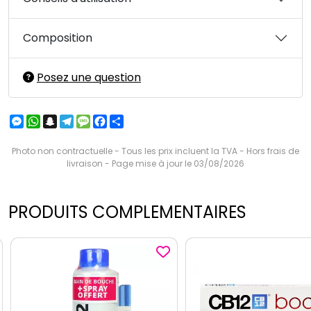
Composition
Posez une question
Messenger
WhatsApp
Snapchat
Telegram
Message
Facebook
Partager
Photo non contractuelle - Tous les prix incluent la TVA - Hors frais de
livraison - Page mise à jour le 03/08/2026
PRODUITS COMPLEMENTAIRES