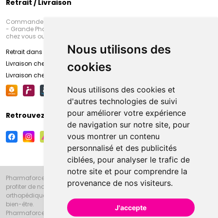
Retrait / Livraison
Commandez en ligne et venez chercher votre commande à Amiens
- Grande Pharmacie d’Amiens (Fachon) ou recevez-là rapidement
chez vous ou en point retrait
Nous utilisons des
Retrait dans la pharmacie d’Amiens
Livraison chez vous
cookies
Livraison chez votre commerçant
Nous utilisons des cookies et
d'autres technologies de suivi
pour améliorer votre expérience
Retrouvez-nous sur vos réseaux sociaux
de navigation sur notre site, pour
vous montrer un contenu
personnalisé et des publicités
ciblées, pour analyser le trafic de
notre site et pour comprendre la
Pharmaforce.fr et la Grande Pharmacie d’Amiens vous souhaitent de
provenance de nos visiteurs.
profiter de notre accueil, de nos conseils pharmaceutiques,
orthopédiques, homéopathiques, parapharmaceutiques, beauté et
bien-être.
J'accepte
Pharmaforce.fr est le site internet de la Grande Pharmacie d’Amiens.