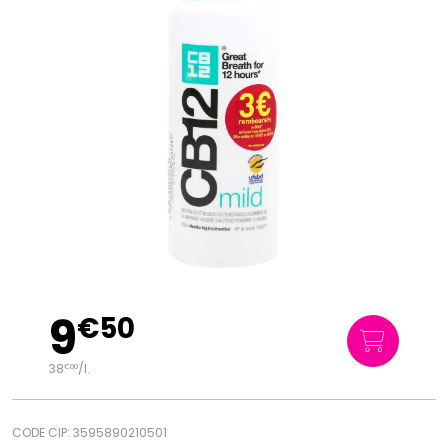
9
€
50
38
/
l.
€
00
CODE CIP: 3595890210501