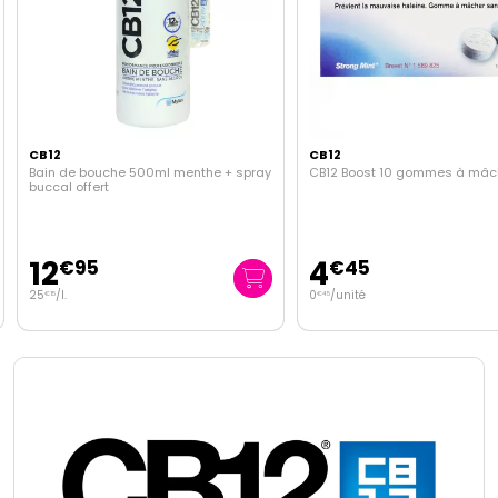
CB12
CB12
Bain de bouche 500ml menthe + spray
CB12 Boost 10 gommes à mâc
buccal offert
12
4
€
95
€
45
25
/
l.
0
/unité
€
15
€
45