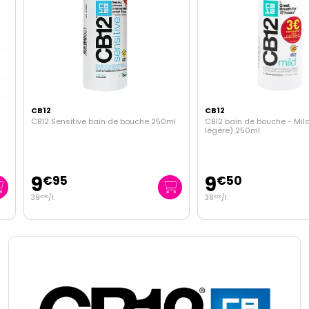
CB12
CB12
CB12 Sensitive bain de bouche 250ml
CB12 bain de bouche - Mild (
légère) 250ml
9
9
€
95
€
50
39
/
l.
38
/
l.
€
80
€
00