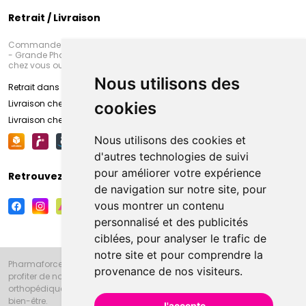
Retrait / Livraison
Commandez en ligne et venez chercher votre commande à Amiens
- Grande Pharmacie d’Amiens (Fachon) ou recevez-là rapidement
chez vous ou en point retrait
Nous utilisons des
Retrait dans la pharmacie d’Amiens
Livraison chez vous
cookies
Livraison chez votre commerçant
Nous utilisons des cookies et
d'autres technologies de suivi
pour améliorer votre expérience
Retrouvez-nous sur vos réseaux sociaux
de navigation sur notre site, pour
vous montrer un contenu
personnalisé et des publicités
ciblées, pour analyser le trafic de
notre site et pour comprendre la
Pharmaforce.fr et la Grande Pharmacie d’Amiens vous souhaitent de
provenance de nos visiteurs.
profiter de notre accueil, de nos conseils pharmaceutiques,
orthopédiques, homéopathiques, parapharmaceutiques, beauté et
bien-être.
J'accepte