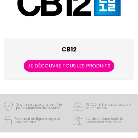
CB12
JE DÉCOUVRE TOUS LES PRODUITS
Origine des produits certifiée
15 000 références à bas prix
par le Ministère de la Santé
toute l’année
Paiement en ligne simple
et
Livraison dans toute la
100% sécurisé
France
métropolitaine