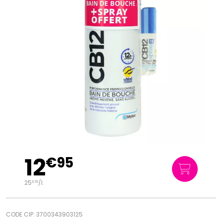
12
€
95
25
/
l.
€
15
CODE CIP: 3700343903125