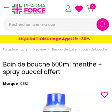
Pharmaforce Grande Pharmacie 
0
une marque
Rechercher
un conseil
LIQUIDATION Uriage Age Lift -30%
un produit
Parapharmacie
Hygiène
Bucco-dentaire
bain de bouche
une marque
Bain de bouche 500ml menthe +
spray buccal offert
Marque
CB12