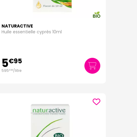
NATURACTIVE
Huile essentielle cyprès 10ml
5
€
95
595
/
litre
€
00