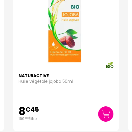
NATURACTIVE
Huile végétale jojoba 50ml
8
€
45
169
/
litre
€
00