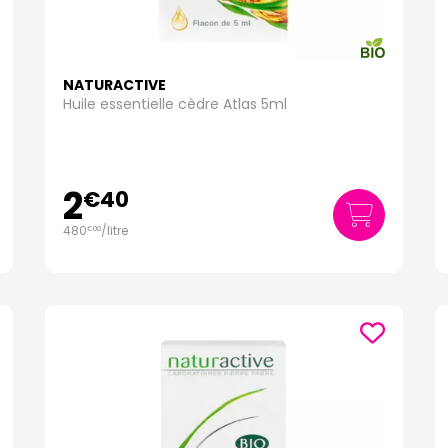
NATURACTIVE
Huile essentielle cèdre Atlas 5ml
2
€
40
480
/
litre
€
00