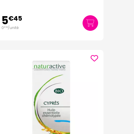
5
€
45
0
/unité
€
18