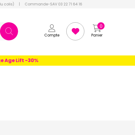
du colis)
|
Commande-SAV 03 22 71 64 16
0
Compte
Panier
 Lift -30%