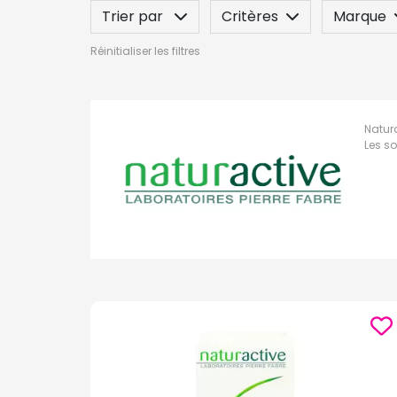
Trier par
Critères
Marque
Réinitialiser les filtres
Label
Indication / Contre-indicatio
Natura
Les so