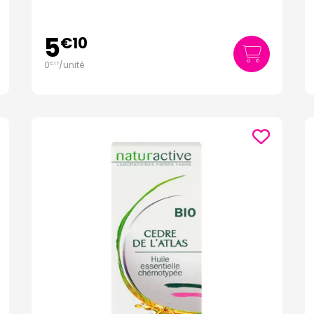
5
€
10
0
/unité
€
17