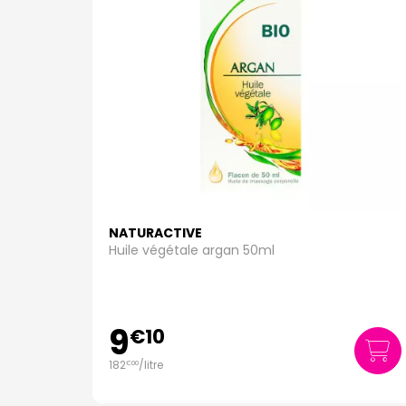
NATURACTIVE
Huile végétale argan 50ml
9
€
10
182
/
litre
€
00