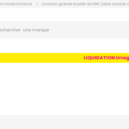
ans toute la France
|
Livraison gratuite à partir de 69€ (selon le poids 
une marque
orce Grande Pharmacie Amiens Fachon
echercher
un conseil
un produit
une marque
LIQUIDATION Uriage Age