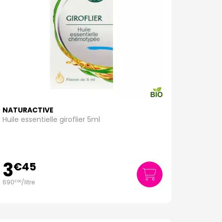
NATURACTIVE
Huile essentielle giroflier 5ml
3
€
45
690
/
litre
€
00