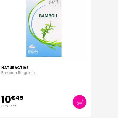
NATURACTIVE
Bambou 60 gélules
10
€
45
0
/unité
€
17