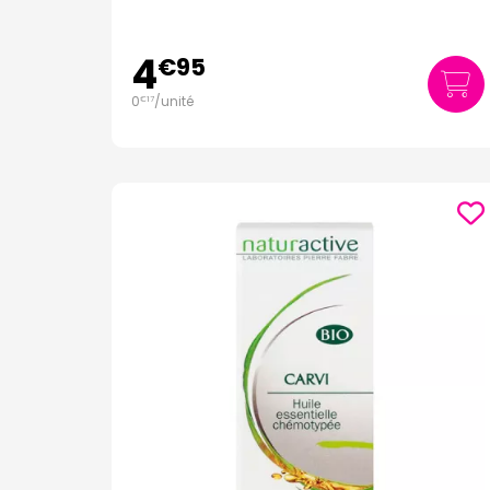
4
€
95
0
/unité
€
17