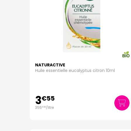
NATURACTIVE
Huile essentielle eucalyptus citron 10ml
3
€
55
355
/
litre
€
00