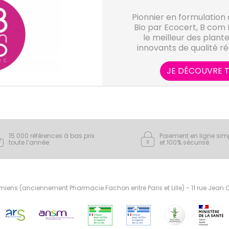
Pionnier en formulation 
Bio par Ecocert, B com 
le meilleur des plante
innovants de qualité r
besoins d
JE DÉCOUVRE T
15 000 références à bas prix
Paiement en ligne sim
toute l’année
et 100% sécurisé
ens (anciennement Pharmacie Fachon entre Paris et Lille) - 11 rue Jean