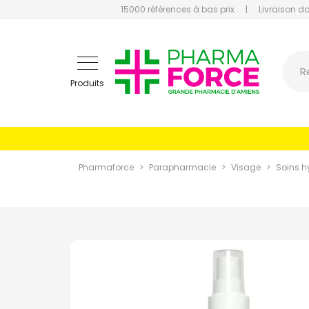
15000 références à bas prix
|
Livraison d
Pharmaf
R
Produits
Pharmaforce
Parapharmacie
Visage
Soins h