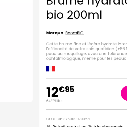
Brume hydrat
bio 200ml
Marque
BcomBIO
Cette brume fine et légère hydrate inte
l’efficacité de votre soin quotidien (+8
peau au maquillage, avec une tolérance
ophtalmologique, même pour les peaux s
12
€
95
64
/
litre
€
75
CODE CIP: 3760099703271
Retrait gratuit en 2h à la pharmacie