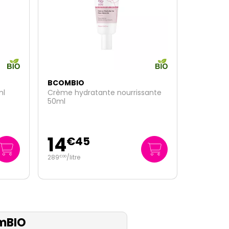
BCOMBIO
ante
Eau nettoyante démaquillante
400ml
10
€
50
26
/
litre
€
25
mBIO