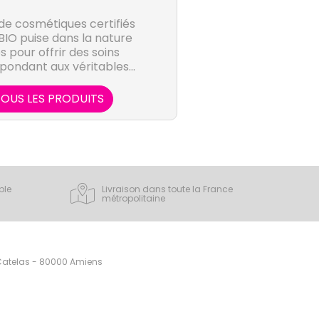
de cosmétiques certifiés
BIO puise dans la nature
s pour offrir des soins
épondant aux véritables
e la peau.
OUS LES PRODUITS
ple
Livraison dans toute la France
métropolitaine
 Catelas - 80000 Amiens