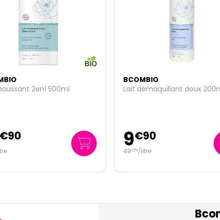
MBIO
BCOMBIO
démaquillant doux 200ml
Crème hydratante nourriss
50ml
14
€
90
€
45
litre
289
/
litre
€
00
Bco