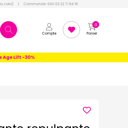
du colis)
|
Commande-SAV 03 22 71 64 16
0
Compte
Panier
e Lift -30%