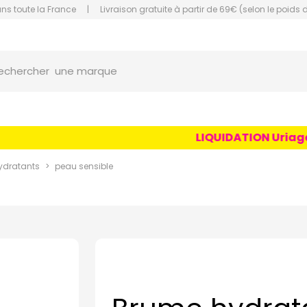
ans toute la France
|
Livraison gratuite à partir de 69€ (selon le poids 
orce Grande Pharmacie Amiens Fachon
une marque
echercher
un conseil
un produit
LIQUIDATION Uriage Ag
une marque
ydratants
peau sensible