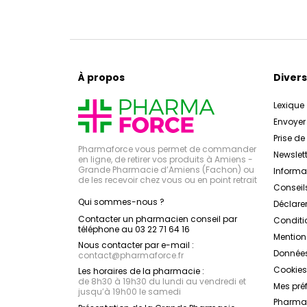
À propos
Divers
Lexique
Envoye
Prise d
Pharmaforce vous permet de commander
Newslett
en ligne, de retirer vos produits à Amiens -
Grande Pharmacie d’Amiens (Fachon) ou
Inform
de les recevoir chez vous ou en point retrait
Conseil
Qui sommes-nous ?
Déclarer
Contacter un pharmacien conseil par
Conditi
téléphone au 03 22 71 64 16
Mention
Nous contacter par e-mail :
Données
contact
@
pharmaforce.fr
Cookies
Les horaires de la pharmacie :
de 8h30 à 19h30 du lundi au vendredi et
Mes pré
jusqu’à 19h00 le samedi
Pharmac