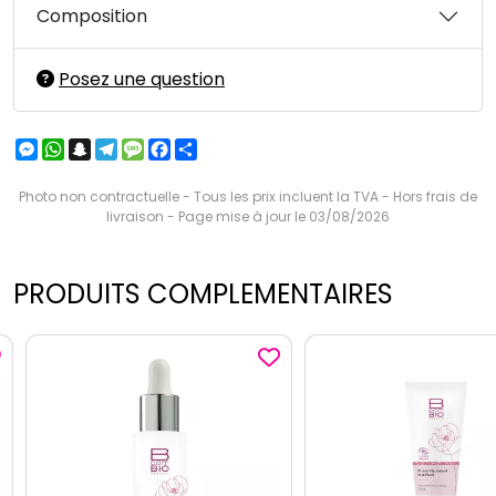
Composition
Posez une question
Messenger
WhatsApp
Snapchat
Telegram
Message
Facebook
Partager
Photo non contractuelle - Tous les prix incluent la TVA - Hors frais de
livraison - Page mise à jour le 03/08/2026
PRODUITS COMPLEMENTAIRES