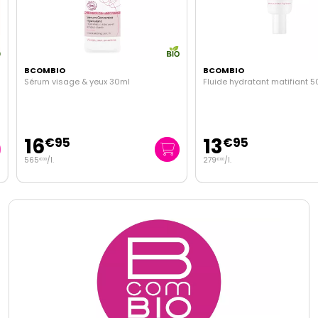
BCOMBIO
BCOMBIO
Sérum visage & yeux 30ml
Fluide hydratant matifiant 50
16
13
€
95
€
95
565
/
l.
279
/
l.
€
00
€
00