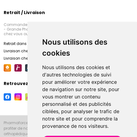
Retrait / Livraison
Commandez en ligne et venez chercher votre commande à Amiens
- Grande Pharmacie d’Amiens (Fachon) ou recevez-là rapidement
chez vous ou en point retrait
Nous utilisons des
Retrait dans la pharmacie d’Amiens
Livraison chez vous
cookies
Livraison chez votre commerçant
Nous utilisons des cookies et
d'autres technologies de suivi
pour améliorer votre expérience
Retrouvez-nous sur vos réseaux sociaux
de navigation sur notre site, pour
vous montrer un contenu
personnalisé et des publicités
ciblées, pour analyser le trafic de
notre site et pour comprendre la
Pharmaforce.fr et la Grande Pharmacie d’Amiens vous souhaitent de
provenance de nos visiteurs.
profiter de notre accueil, de nos conseils pharmaceutiques,
orthopédiques, homéopathiques, parapharmaceutiques, beauté et