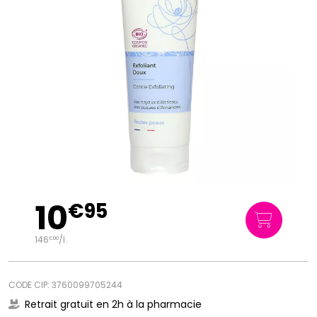
10
€
95
146
/
l.
€
00
CODE CIP: 3760099705244
Retrait gratuit en 2h à la pharmacie