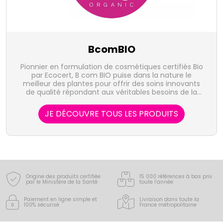
BcomBIO
Pionnier en formulation de cosmétiques certifiés Bio
par Ecocert, B com BIO puise dans la nature le
meilleur des plantes pour offrir des soins innovants
de qualité répondant aux véritables besoins de la
peau.
JE DÉCOUVRE TOUS LES PRODUITS
Origine des produits certifiée
15 000 références à bas prix
par le Ministère de la Santé
toute l’année
Paiement en ligne simple
et
Livraison dans toute la
100% sécurisé
France
métropolitaine