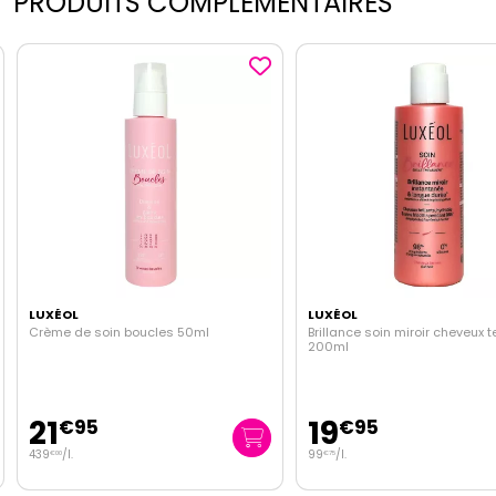
PRODUITS COMPLEMENTAIRES
LUXÉOL
LUXÉOL
Crème de soin boucles 50ml
Brillance soin miroir cheveux 
200ml
21
19
€
95
€
95
439
/
l.
99
/
l.
€
00
€
75