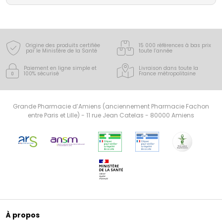
actifs et reconnus pour leurs effets.
Origine des produits certifiée
15 000 références à bas prix
par le Ministère de la Santé
toute l’année
Paiement en ligne simple
et
Livraison dans toute la
100% sécurisé
France
métropolitaine
Grande Pharmacie d’Amiens (anciennement Pharmacie Fachon
entre Paris et Lille) - 11 rue Jean Catelas - 80000 Amiens
À propos