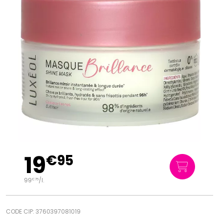
19
€
95
99
/
l.
€
75
CODE CIP: 3760397081019