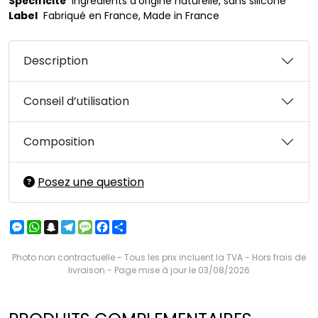
Spécificité
ingrédients d'origine naturelle, sans silicone
Label
Fabriqué en France, Made in France
Description
Conseil d’utilisation
Composition
Posez une question
Messenger
WhatsApp
Snapchat
Telegram
Message
Facebook
Partager
Photo non contractuelle - Tous les prix incluent la TVA - Hors frais de
livraison - Page mise à jour le 03/08/2026