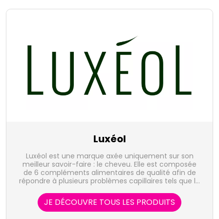
Luxéol
Luxéol est une marque axée uniquement sur son
meilleur savoir-faire : le cheveu. Elle est composée
de 6 compléments alimentaires de qualité afin de
répondre à plusieurs problèmes capillaires tels que la
chute de cheveux, la perte de volume... L'ensemble
des formules des compléments alimentaires est
JE DÉCOUVRE TOUS LES PRODUITS
le fruit de recherches poussées et a pour
particularité d'associer une multitude d'ingrédients