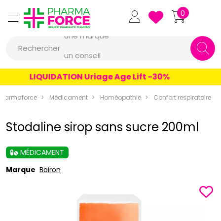
Pharmaforce Grande Pharmacie 
0
une marque
Rechercher
un conseil
un produit
LIQUIDATION Uriage Age Lift -30%
une marque
Pharmaforce
Médicament
Homéopathie
Confort respiratoire
Stodaline sirop sans sucre 200ml
MÉDICAMENT
Marque
Boiron