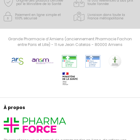
Origine des produits certifiée
15 000 références à bas prix
par le Ministère de la Santé
toute l’année
Paiement en ligne simple
et
Livraison dans toute la
100% sécurisé
France
métropolitaine
Grande Pharmacie d’Amiens (anciennement Pharmacie Fachon
entre Paris et Lille) - 11 rue Jean Catelas - 80000 Amiens
À propos