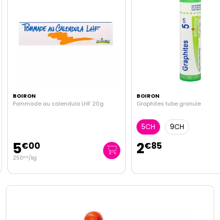
BOIRON
BOIRON
Pommade au calendula LHF 20g
Graphites tube granule
5CH
9CH
5
2
€
00
€
85
250
/kg
€
00