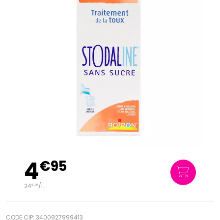
4
€
95
24
/
l.
€
75
CODE CIP: 3400927999413