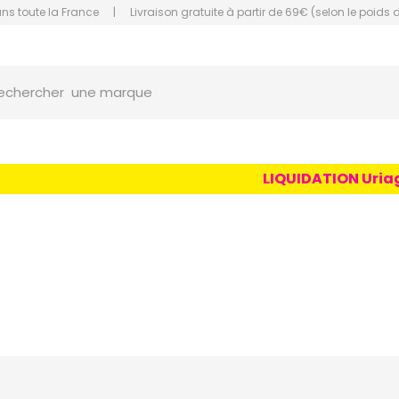
ans toute la France
|
Livraison gratuite à partir de 69€ (selon le poids 
orce Grande Pharmacie Amiens Fachon
une marque
echercher
un conseil
un produit
LIQUIDATION Uriage Ag
une marque