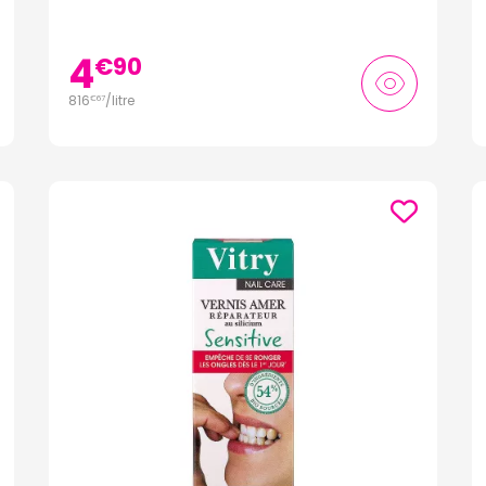
4
€
90
816
/
litre
€
67