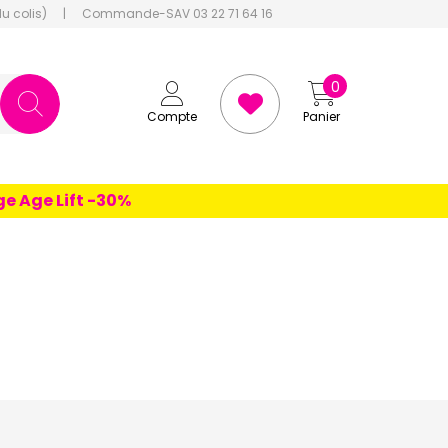
du colis)
|
Commande-SAV 03 22 71 64 16
0
Compte
Panier
e Lift -30%