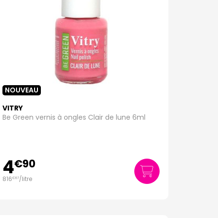
NOUVEAU
VITRY
Be Green vernis à ongles Clair de lune 6ml
4
€
90
816
/
litre
€
67