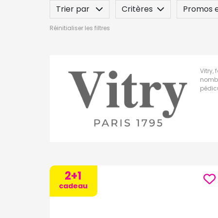
Trier par
Critères
Promos e
Réinitialiser les filtres
Spécificité
Label
Indication
Vitry,
nombr
pédic
2+1
cadeau