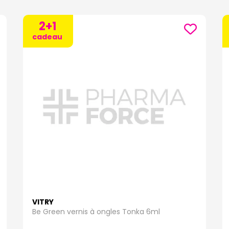
2+1
cadeau
VITRY
Be Green vernis à ongles Tonka 6ml