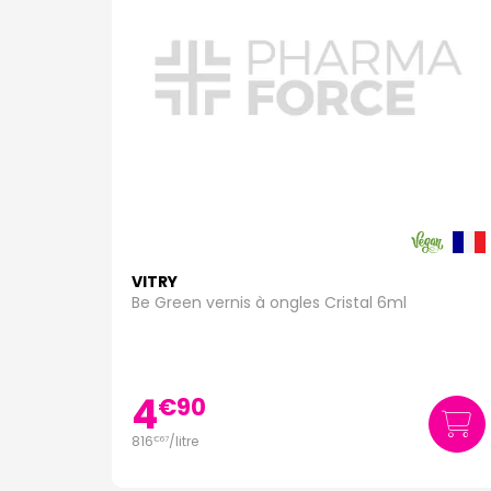
VITRY
Be Green vernis à ongles Cristal 6ml
4
€
90
816
/
litre
€
67