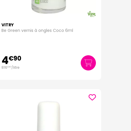
VITRY
Be Green vernis à ongles Coco 6ml
4
€
90
816
/
litre
€
67