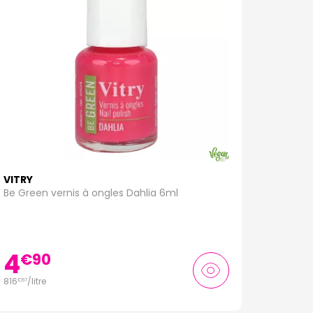
VITRY
Be Green vernis à ongles Dahlia 6ml
4
€
90
816
/
litre
€
67