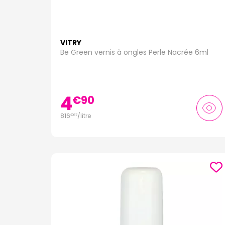
VITRY
Be Green vernis à ongles Perle Nacrée 6ml
4
€
90
816
/
litre
€
67