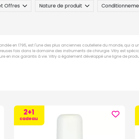
t Offres
Nature de produit
Conditionneme
 / Contre-indication
Posez une question
 fondée en 1795, est l'une des plus anciennes coutellerie du monde, qui a 
euses fois dans le domaine des instruments de chirurgie. Vitry est spéci
ure en inox garantis à vie. Vitry a également développé une ligne de pro
2+1
cadeau