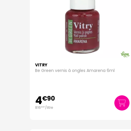
VITRY
Be Green vernis à ongles Amarena 6ml
4
€
90
816
/
litre
€
67