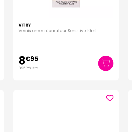
VITRY
Vernis amer réparateur Sensitive 10ml
8
€
95
895
/
litre
€
00