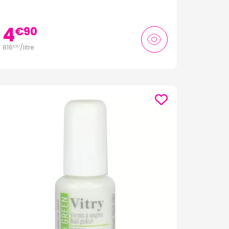
4
€
90
816
/
litre
€
67