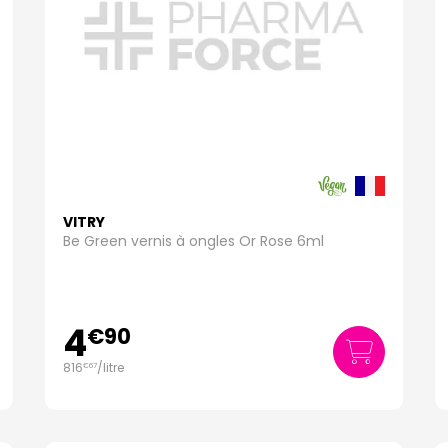
VITRY
Be Green vernis à ongles Or Rose 6ml
4
€
90
816
/
litre
€
67