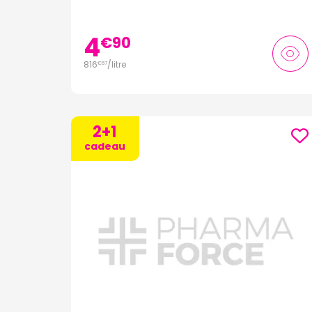
4
€
90
816
/
litre
€
67
2+1
cadeau