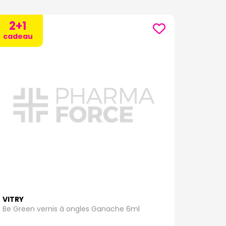
2+1
cadeau
VITRY
Be Green vernis à ongles Ganache 6ml