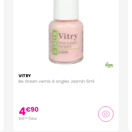
VITRY
Be Green vernis à ongles Jasmin 6ml
4
€
90
816
/
litre
€
67