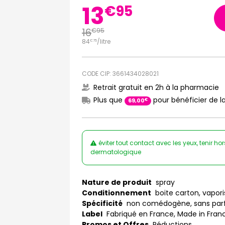
13
€
95
16
€
95
84
/
litre
€
75
CODE CIP: 3661434028021
Retrait gratuit en 2h à la pharmacie
Plus que
pour bénéficier de la
€
69
,
00
éviter tout contact avec les yeux, tenir ho
dermatologique
Nature de produit
spray
Conditionnement
boite carton, vapori
Spécificité
non comédogène, sans pa
Label
Fabriqué en France, Made in Fran
Promos et Offres
Réductions