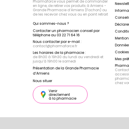
Pharmaforce vous permet de commander
Newslett
en ligne, de retirer vos produits à Amiens -
Grande Pharmacie d’Amiens (Fachon) ou
Inform
de les recevoir chez vous ou en point retrait
Conseil
Qui sommes-nous ?
Déclarer
Contacter un pharmacien conseil par
Conditi
téléphone au 03 22 71 64 16
Mention
Nous contacter par e-mail :
Données
contact
@
pharmaforce.fr
Cookies
Les horaires de la pharmacie :
de 8h30 à 19h30 du lundi au vendredi et
Mes pré
jusqu’à 19h00 le samedi
Pharmac
Présentation de la Grande Pharmacie
Contacte
d’Amiens
accessib
pharmac
Nous situer
chez vo
Venir
directement
à la pharmacie