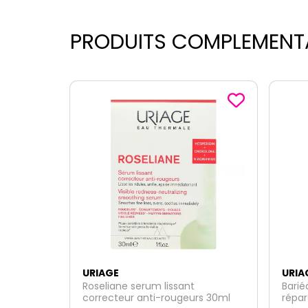
PRODUITS COMPLEMENT
URIAGE
URIA
Bariéderm Cica-crème
Toled
rs 30ml
réparatrice 40ml
inten