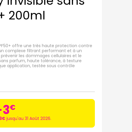
 invisible sans
+ 200ml
 SPF50+ offre une très haute protection contre
 un complexe filtrant performant et à un
prévenir les dommages cellulaires et le
sans parfum, haute tolérance, à texture
aque application, testée sous contrôle
-3
€
-3€
jusqu'au 31 Août 2026.