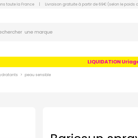
ans toute la France
|
Livraison gratuite à partir de 69€ (selon le poids 
orce Grande Pharmacie Amiens Fachon
une marque
echercher
un conseil
un produit
LIQUIDATION Uriage Ag
une marque
ydratants
peau sensible