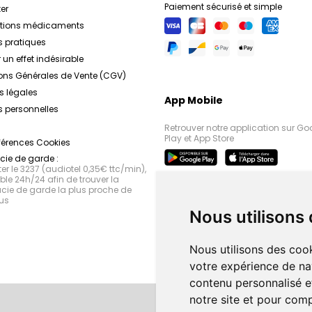
Paiement sécurisé et simple
démangeaisons. For
er
thermale d'Uriage et des
ations médicaments
produits nourrissent en 
s pratiques
sensations de tiraillem
 un effet indésirable
et rétablissent l
ons Générales de Vente (CGV)
Hyséac : La gamme Hysé
efficaces pour pren
s légales
App Mobile
tendance acnéique. De
 personnelles
spécifiques, en pas
Retrouver notre application sur Go
matifiantes et les mas
Play et App Store
férences Cookies
produit est formu
ie de garde :
séborégulateurs et purifi
r le 3237 (audiotel 0,35€ ttc/min),
de sébum, préveni
le 24h/24 afin de trouver la
imperfections et 
ie de garde la plus proche de
us
Age Protect : La gamm
Nous utilisons
des soins anti-âge inn
corriger les signes de l
anti-oxydants et en a
Nous utilisons des cook
produits lissent les rides
votre expérience de na
ravivent l'éclat du 
contenu personnalisé et
visiblement plus jeu
notre site et pour com
Roséliane : La gamme Ro