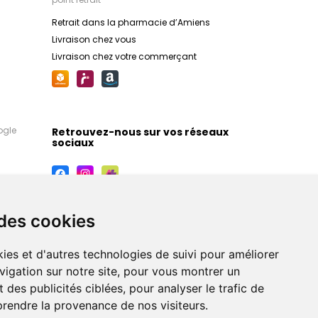
mulés avec de l'eau
 actifs relipidants, ces
Retrait dans la pharmacie d’Amiens
profondeur, réduisent les
Livraison chez vous
ent et de démangeaisons,
Livraison chez votre commerçant
e confort cutané.
ac offre des solutions
dre soin des peaux à
s nettoyants aux soins
sant par les crèmes
ogle
Retrouvez-nous sur vos réseaux
ques purifiants, chaque
sociaux
lé avec des actifs
ants pour réduire l'excès
r l'apparition des
matifier la peau.
e Age Protect propose
 des cookies
ovants pour prévenir et
'âge. Enrichis en actifs
cide hyaluronique, ces
ies et d'autres technologies de suivi pour améliorer
, raffermissent la peau et
vigation sur notre site, pour vous montrer un
teint, pour une peau
 des publicités ciblées, pour analyser le trafic de
ne et plus lumineuse.
prendre la provenance de nos visiteurs.
séliane offre des soins