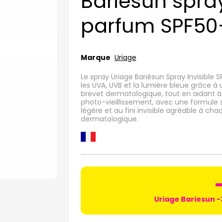
Bariesun spray
parfum SPF50
Marque
Uriage
Le spray Uriage Bariésun Spray Invisible
les UVA, UVB et la lumière bleue grâce à
brevet dermatologique, tout en aidant à 
photo-vieillissement, avec une formule 
légère et au fini invisible agréable à ch
dermatologique.
Uriage Bariesun 