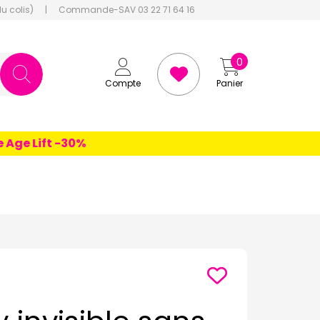
du colis)
|
Commande-SAV 03 22 71 64 16
0
Compte
Panier
e Lift -30%