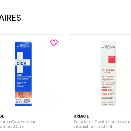
AIRES
GE
URIAGE
erm Control soin calmant
Hyseac crème nettoyante 
sif riche 40ml