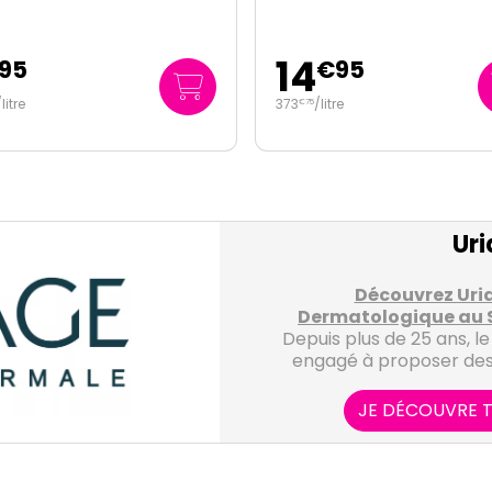
9
€
95
€
95
/
litre
66
/
litre
€
33
Uri
Découvrez Uriag
Dermatologique au S
Depuis plus de 25 ans, le
engagé à proposer des
de haute qualité, inspirés
thermale d'Uriage. Fond
JE DÉCOUVRE T
Alpes, ce laboratoire b
Les différentes ga
reconnue dans le domain
laboratoire derma
de la cosmétique, offran
Eau Thermale d'
Uriag