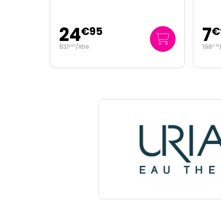
7
14
€
95
198
/
litre
373
€
75
€
75