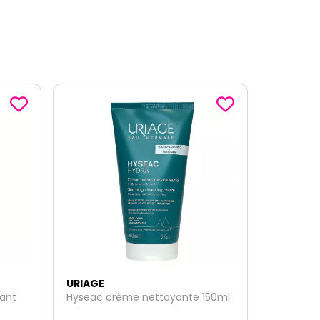
URIAGE
150ml
Xémose baume oléo-apaisant
anti-grattage 200ml