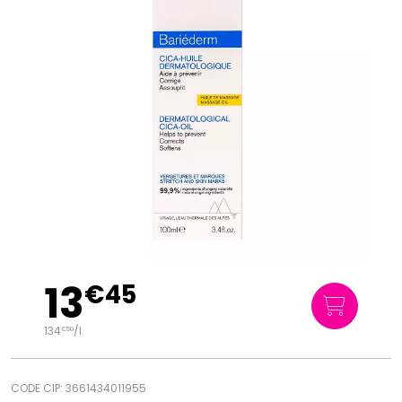
13
€
45
134
/
l.
€
50
CODE CIP: 3661434011955