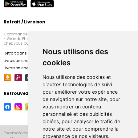
Retrait / Livraison
Commandez en ligne et venez chercher votre commande à Amiens
- Grande Pharmacie d’Amiens (Fachon) ou recevez-là rapidement
chez vous ou en point retrait
Nous utilisons des
Retrait dans la pharmacie d’Amiens
Livraison chez vous
cookies
Livraison chez votre commerçant
Nous utilisons des cookies et
d'autres technologies de suivi
pour améliorer votre expérience
Retrouvez-nous sur vos réseaux sociaux
de navigation sur notre site, pour
vous montrer un contenu
personnalisé et des publicités
ciblées, pour analyser le trafic de
notre site et pour comprendre la
Pharmaforce.fr et la Grande Pharmacie d’Amiens vous souhaitent de
provenance de nos visiteurs.