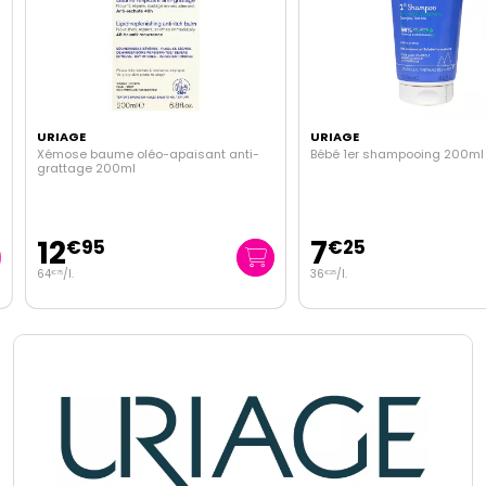
URIAGE
URIAGE
Xémose baume oléo-apaisant anti-
Bébé 1er shampooing 200ml
grattage 200ml
12
7
€
95
€
25
64
/
l.
36
/
l.
€
75
€
25