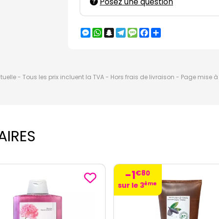
Posez une question
Messenger
WhatsApp
Snapchat
Telegram
Message
Facebook
Partager
elle - Tous les prix incluent la TVA - Hors frais de livraison - Page mise 
AIRES
80
ème
3