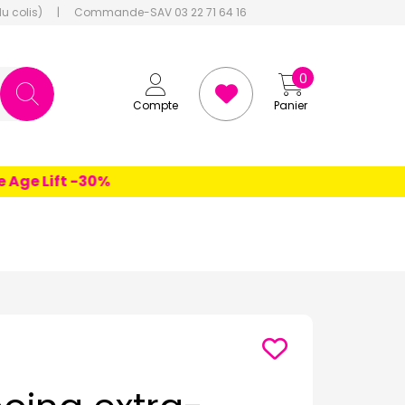
du colis)
|
Commande-SAV 03 22 71 64 16
0
Compte
Panier
e Lift -30%