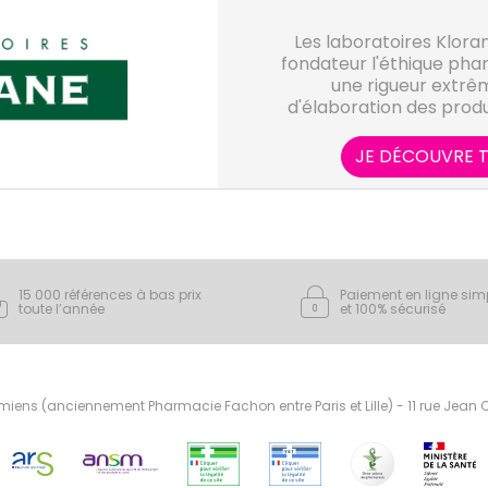
Les laboratoires Klor
fondateur l'éthique pha
une rigueur extrê
d'élaboration des produ
savoir-faire botanique 
protèger notre pa
JE DÉCOUVRE T
15 000 références à bas prix
Paiement en ligne sim
toute l’année
et 100% sécurisé
ens (anciennement Pharmacie Fachon entre Paris et Lille) - 11 rue Jean