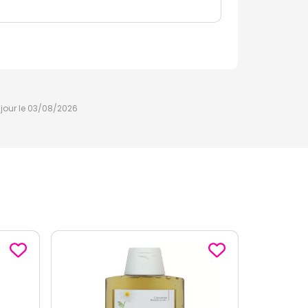
à jour le 03/08/2026
-1
€
80
ème
sur le 3