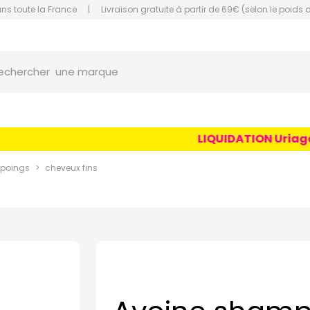
ans toute la France
|
Livraison gratuite à partir de 69€ (selon le poids 
orce Grande Pharmacie Amiens Fachon
une marque
echercher
un conseil
un produit
LIQUIDATION Uriage Ag
une marque
poings
cheveux fins