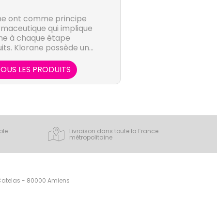
ane ont comme principe
rmaceutique qui implique
me à chaque étape
its. Klorane possède un
unique et une volonté de
trimoine végétal.
OUS LES PRODUITS
ple
Livraison dans toute la France
métropolitaine
 Catelas - 80000 Amiens