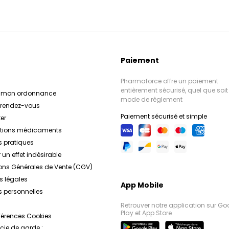
Paiement
Pharmaforce offre un paiement
entièrement sécurisé, quel que soit 
r mon ordonnance
mode de règlement
e rendez-vous
Paiement sécurisé et simple
er
ations médicaments
s pratiques
 un effet indésirable
ons Générales de Vente (CGV)
s légales
App Mobile
 personnelles
Retrouver notre application sur Go
Play et App Store
férences Cookies
ie de garde :