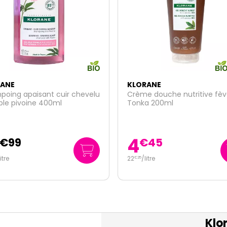
ANE
KLORANE
 douche nutritive fève de
Shampoing camomille bio
a 200ml
Illumine cheveux blonds 20
8
€
45
€
29
itre
41
/
litre
€
45
Klo