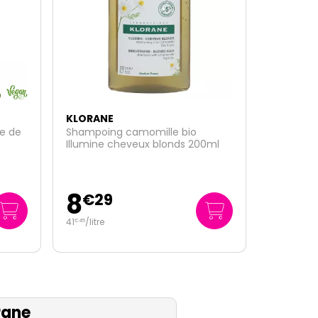
KLORANE
Crème douche nutritive eau de
0ml
tiaré 200ml
4
€
50
22
/
litre
€
50
rane