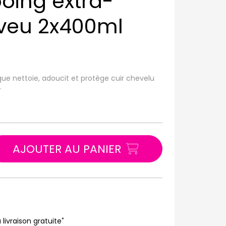
oing extra-
eveu 2x400ml
e nettoie, adoucit et protège cuir chevelu
.
AJOUTER AU PANIER
*
 livraison gratuite