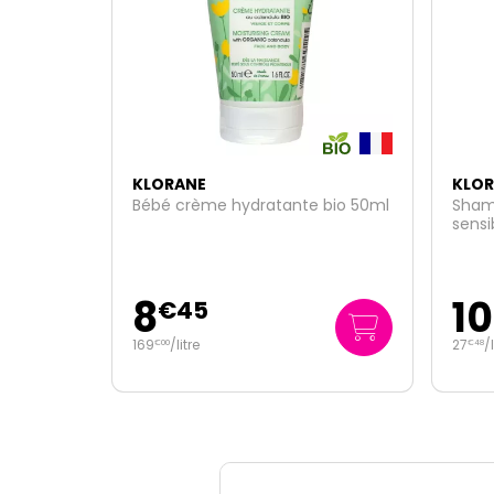
KLORANE
KLOR
 bio 50ml
Shampoing apaisant cuir chevelu
Crème
sensible pivoine 400ml
Tonk
10
4
€
99
27
/
litre
22
/
l
€
48
€
25