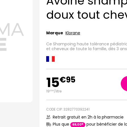
Avoine shamp
doux tout ch
Marque
Klorane
Ce Shampoing haute tolérance pédiatriqu
et cheveux de toute la famille, dès 3 ans
15
€
95
19
/
litre
€
94
CODE CIP: 3282770392241
Retrait gratuit en 2h à la pharmacie
Plus que
pour bénéficier de la
€
69
,
00