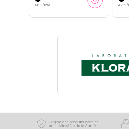
42
/
litre
279
€
95
€
00
Origine des produits certifiée
par le Ministère de la Santé