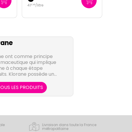
22
/
litre
€
25
rane
ane ont comme principe
rmaceutique qui implique
me à chaque étape
its. Klorane possède un
unique et une volonté de
trimoine végétal.
OUS LES PRODUITS
ple
Livraison dans toute la France
métropolitaine