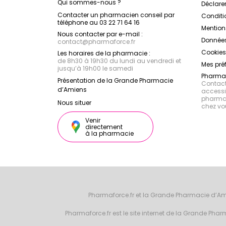
Qui sommes-nous ?
Déclarer
Contacter un pharmacien conseil par
Conditi
téléphone au 03 22 71 64 16
Mention
Nous contacter par e-mail :
Données
contact
@
pharmaforce.fr
Cookies
Les horaires de la pharmacie :
de 8h30 à 19h30 du lundi au vendredi et
Mes pré
jusqu’à 19h00 le samedi
Pharmac
Présentation de la Grande Pharmacie
Contacte
d’Amiens
accessib
pharmac
Nous situer
chez vo
Venir
directement
à la pharmacie
Pharmaforce.fr et la Grande Pharmacie d’Am
Pharmaforce.fr est le site internet de la Grande Ph