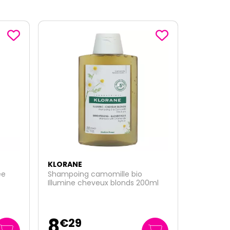
-1
€
80
ème
sur le 3
KLORANE
Crème douche nutritive fleur
0ml
d'oranger 200ml
4
€
45