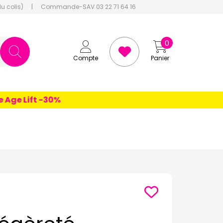
du colis)
|
Commande-SAV 03 22 71 64 16
0
Compte
Panier
e Lift -30%