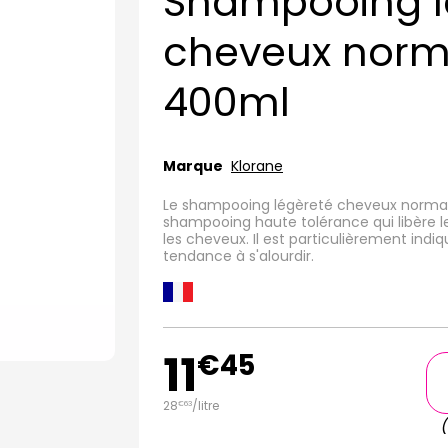
Shampooing l
cheveux norm
400ml
Marque
Klorane
Le shampooing légèreté cheveux normau
shampooing haute tolérance qui libère le
les cheveux. Il est particulièrement ind
tendance à s'alourdir.
11
€
45
28
/
litre
€
63