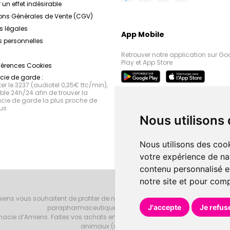
 un effet indésirable
ons Générales de Vente (CGV)
s légales
App Mobile
 personnelles
Retrouver notre application sur Go
Play et App Store
férences Cookies
ie de garde :
r le 3237 (audiotel 0,35€ ttc/min),
le 24h/24 afin de trouver la
ie de garde la plus proche de
us
Nous utilisons
Nous utilisons des cook
votre expérience de na
contenu personnalisé et
notre site et pour com
iens vous souhaitent de profiter de notre accueil, de nos conseils phar
J'accepte
Je refus
parapharmaceutiques, beauté et bien-être.
armacie d’Amiens. Faites vos achats en ligne grâce à un choix de 20000 r
animaux (vétérinaire).