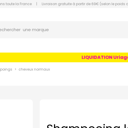
ans toute la France
|
Livraison gratuite à partir de 69€ (selon le poids 
orce Grande Pharmacie Amiens Fachon
une marque
echercher
un conseil
un produit
LIQUIDATION Uriage Ag
une marque
poings
cheveux normaux