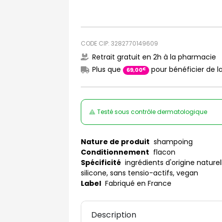
CODE CIP: 3282770149609
Retrait gratuit en 2h à la pharmacie
Plus que
pour bénéficier de la
€
69
,
00
Testé sous contrôle dermatologique
Nature de produit
shampoing
Conditionnement
flacon
Spécificité
ingrédients d'origine naturel
silicone, sans tensio-actifs, vegan
Label
Fabriqué en France
Description