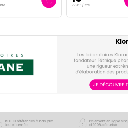
/
litre
41
/
litre
€
45
Klo
Les laboratoires Klor
fondateur l'éthique pha
une rigueur extrê
d'élaboration des produ
savoir-faire botanique 
protèger notre pa
JE DÉCOUVRE T
15 000 références à bas prix
Paiement en ligne sim
toute l’année
et 100% sécurisé