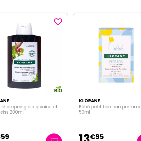
ANE
KLORANE
petit brin eau parfumée
Shampoing camomille bio
Illumine cheveux blonds 20
8
€
95
€
29