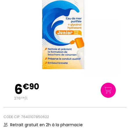
6
€
90
276
/
l.
€
00
CODE CIP: 7640107850622
Retrait gratuit en 2h à la pharmacie