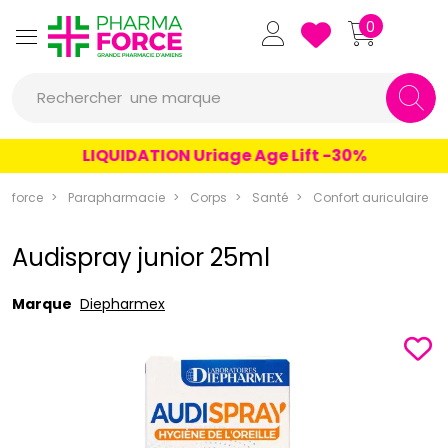
Pharmaforce Grande Pharmacie 
0
une marque
Rechercher
un conseil
LIQUIDATION Uriage Age Lift -30%
un produit
aforce
Parapharmacie
Corps
Santé
Confort auriculaire
une marque
Audispray junior 25ml
Marque
Diepharmex