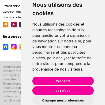
Nous utilisons des
Retrait dans la pharmacie d’Amiens
Livraison chez vous
cookies
Livraison chez votre commerçant
Nous utilisons des cookies et
d'autres technologies de suivi
pour améliorer votre expérience
Retrouvez-nous sur vos réseaux sociaux
de navigation sur notre site, pour
vous montrer un contenu
personnalisé et des publicités
ciblées, pour analyser le trafic de
notre site et pour comprendre la
Pharmaforce.fr et la Grande Pharmacie d’Amiens vous souhaitent de
provenance de nos visiteurs.
profiter de notre accueil, de nos conseils pharmaceutiques,
orthopédiques, homéopathiques, parapharmaceutiques, beauté et
bien-être.
J'accepte
Pharmaforce.fr est le site internet de la Grande Pharmacie d’Amiens.
Faites vos achats en ligne grâce à un choix de 20000 références en
Je refuse
pharmacie, parapharmacie, diététique et animaux (vétérinaire).
Faites vos courses de pharmacie et parapharmacie en ligne et venez
Changer mes préférences
les retirer au drive ou vous les faire livrer à domicile.