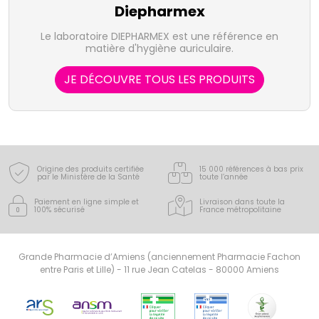
Diepharmex
Le laboratoire DIEPHARMEX est une référence en
matière d'hygiène auriculaire.
JE DÉCOUVRE TOUS LES PRODUITS
Origine des produits certifiée
15 000 références à bas prix
par le Ministère de la Santé
toute l’année
Paiement en ligne simple
et
Livraison dans toute la
100% sécurisé
France
métropolitaine
Grande Pharmacie d’Amiens (anciennement Pharmacie Fachon
entre Paris et Lille) - 11 rue Jean Catelas - 80000 Amiens