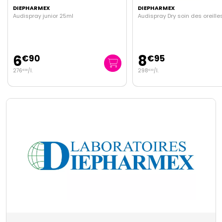
DIEPHARMEX
DIEPHARMEX
Audispray Dry soin des oreilles 30ml
Audispray adulte 50ml
8
5
€
95
€
95
298
/
l.
119
/
l.
€
33
€
00