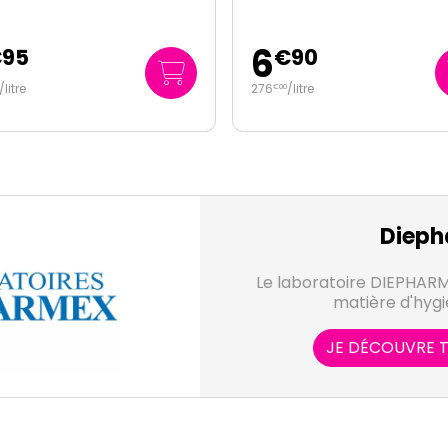
6
€
95
€
90
/
litre
276
/
litre
€
00
Dieph
Le laboratoire DIEPHARM
matière d'hygiè
JE DÉCOUVRE T