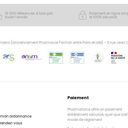
15 000 références à bas prix
Paiement en ligne sim
toute l’année
et 100% sécurisé
ens (anciennement Pharmacie Fachon entre Paris et Lille) - 11 rue Jean
Paiement
Pharmaforce offre un paiement
entièrement sécurisé, quel que soit 
r mon ordonnance
mode de règlement
e rendez-vous