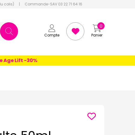
du colis)
|
Commande-SAV 03 22 71 64 16
0
Compte
Panier
e Lift -30%