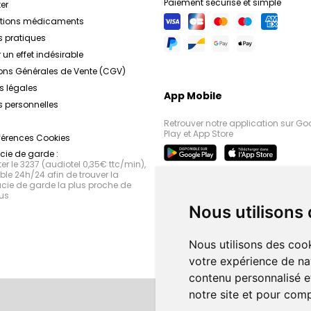
Paiement sécurisé et simple
er
ations médicaments
s pratiques
 un effet indésirable
ons Générales de Vente (CGV)
s légales
App Mobile
 personnelles
Retrouver notre application sur Go
Play et App Store
férences Cookies
ie de garde :
r le 3237 (audiotel 0,35€ ttc/min),
le 24h/24 afin de trouver la
ie de garde la plus proche de
us
Nous utilisons
Nous utilisons des cook
votre expérience de na
contenu personnalisé et
notre site et pour com