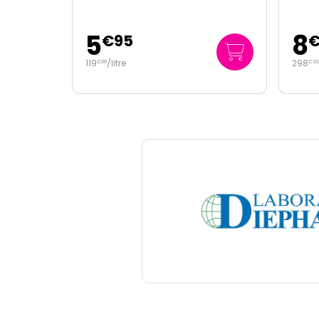
5
8
€
95
119
/
litre
298
€
00
€
33