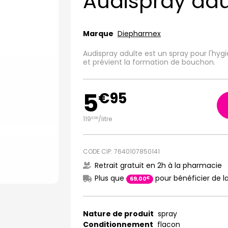
Audispray adu
Marque
Diepharmex
Audispray adulte est un spray pour l'hygiè
et prévient la formation de bouchon.
5
€
95
119
/
litre
€
00
CODE CIP: 7640107850141
Retrait gratuit en 2h à la pharmacie
Plus que
pour bénéficier de la
€
69
,
00
Nature de produit
spray
Conditionnement
flacon