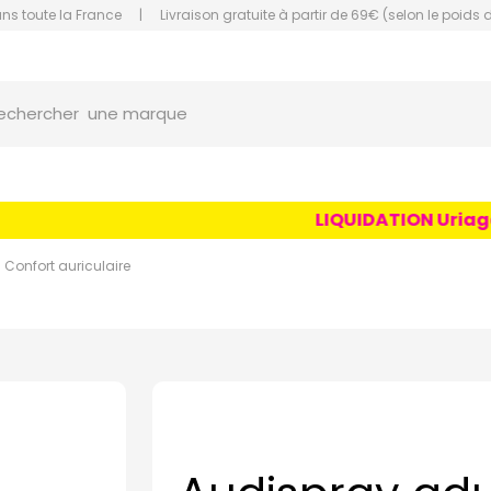
ans toute la France
|
Livraison gratuite à partir de 69€ (selon le poids 
orce Grande Pharmacie Amiens Fachon
une marque
echercher
un conseil
un produit
LIQUIDATION Uriage Ag
une marque
Confort auriculaire