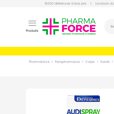
15000 références à bas prix
|
Livraison d
Pharmaf
R
Produits
Pharmaforce
Parapharmacie
Corps
Santé