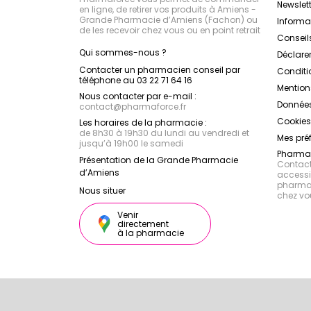
Newslett
en ligne, de retirer vos produits à Amiens -
Grande Pharmacie d’Amiens (Fachon) ou
Inform
de les recevoir chez vous ou en point retrait
Conseil
Qui sommes-nous ?
Déclarer
Contacter un pharmacien conseil par
Conditi
téléphone au 03 22 71 64 16
Mention
Nous contacter par e-mail :
Données
contact
@
pharmaforce.fr
Cookies
Les horaires de la pharmacie :
de 8h30 à 19h30 du lundi au vendredi et
Mes pré
jusqu’à 19h00 le samedi
Pharmac
Présentation de la Grande Pharmacie
Contacte
d’Amiens
accessib
pharmac
Nous situer
chez vo
Venir
directement
à la pharmacie