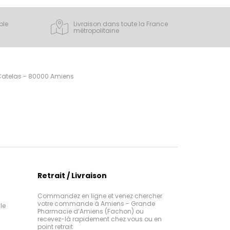
ple
Livraison dans toute la France
métropolitaine
 Catelas - 80000 Amiens
Retrait / Livraison
Commandez en ligne et venez chercher
votre commande à Amiens - Grande
le
Pharmacie d’Amiens (Fachon) ou
recevez-là rapidement chez vous ou en
point retrait