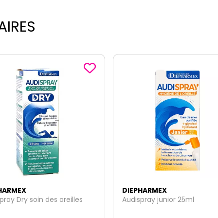
AIRES
HARMEX
DIEPHARMEX
pray Dry soin des oreilles
Audispray junior 25ml