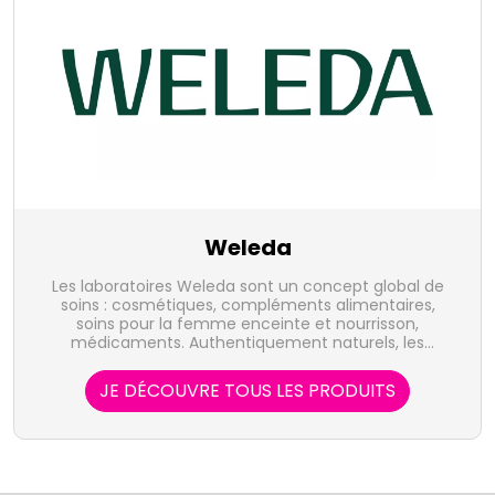
Weleda
Les laboratoires Weleda sont un concept global de
soins : cosmétiques, compléments alimentaires,
soins pour la femme enceinte et nourrisson,
médicaments. Authentiquement naturels, les
produits Weleda puisent, dans la nature, les forces
vives qui stimulent les capacités de régulation et de
JE DÉCOUVRE TOUS LES PRODUITS
régénération de l'organisme.