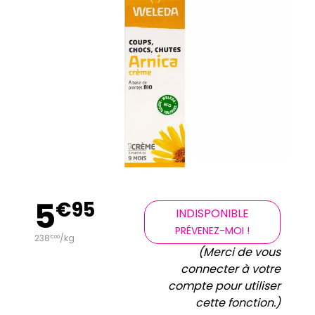
5
€
95
INDISPONIBLE
PRÉVENEZ-MOI !
238
/kg
€
00
(Merci de vous
connecter à votre
compte pour utiliser
cette fonction.)