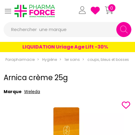
Pharmaforce Grande Pharmacie 
0
une marque
Rechercher
un conseil
LIQUIDATION Uriage Age Lift -30%
un produit
Parapharmacie
Hygiène
1er soins
coups, bleus et bosses
une marque
Arnica crème 25g
Marque
Weleda