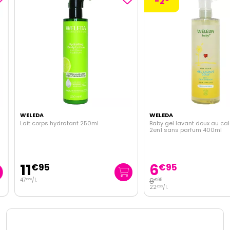
-2
WELEDA
WELEDA
Lait corps hydratant 250ml
Baby gel lavant doux au cale
2en1 sans parfum 400ml
11
6
€
95
€
95
47
/
l.
8
€
95
€
80
22
/
l.
€
38