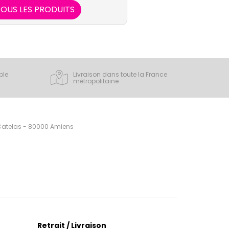
ovation et l'excellence.
OUS LES PRODUITS
ple
Livraison dans toute la France
métropolitaine
 Catelas - 80000 Amiens
Retrait / Livraison