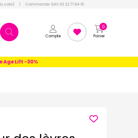
du colis)
|
Commande-SAV 03 22 71 64 16
0
Compte
Panier
e Lift -30%