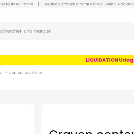
ans toute la France
|
Livraison gratuite à partir de 69€ (selon le poids 
orce Grande Pharmacie Amiens Fachon
une marque
echercher
un conseil
un produit
LIQUIDATION Uriage Ag
une marque
es
contour des lèvres