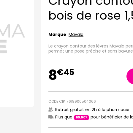
Crayon contou
bois de rose 1
Marque
Mavala
Le crayon contour des lèvres Mavala perme
permet une pose précise et sans bavure 
8
€
45
CODE CIP: 7618900504066
Retrait gratuit en 2h à la pharmacie
Plus que
pour bénéficier de la
€
69
,
00