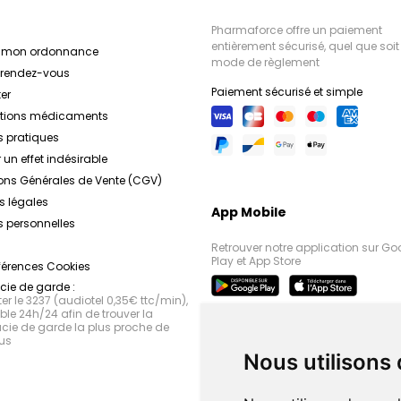
Pharmaforce offre un paiement
entièrement sécurisé, quel que soit 
r mon ordonnance
mode de règlement
e rendez-vous
Paiement sécurisé et simple
er
ations médicaments
s pratiques
 un effet indésirable
ons Générales de Vente (CGV)
s légales
App Mobile
 personnelles
Retrouver notre application sur Go
Play et App Store
férences Cookies
ie de garde :
r le 3237 (audiotel 0,35€ ttc/min),
le 24h/24 afin de trouver la
ie de garde la plus proche de
us
Nous utilisons