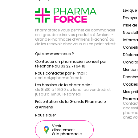
Lexique
Envoye
Prise d
Pharmaforce vous permet de commander
Newslett
en ligne, de retirer vos produits à Amiens -
Grande Pharmacie d’Amiens (Fachon) ou
Inform
de les recevoir chez vous ou en point retrait
Conseil
Qui sommes-nous ?
Déclarer
Contacter un pharmacien conseil par
Conditi
téléphone au 03 22 71 64 16
Mention
Nous contacter par e-mail :
Données
contact
@
pharmaforce.fr
Cookies
Les horaires de la pharmacie :
de 8h30 à 19h30 du lundi au vendredi et
Mes pré
jusqu’à 19h00 le samedi
Pharmac
Présentation de la Grande Pharmacie
Contacte
d’Amiens
accessib
pharmac
Nous situer
chez vo
Venir
directement
à la pharmacie