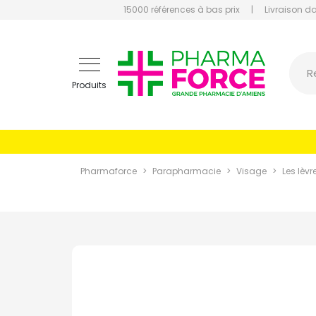
15000 références à bas prix
|
Livraison d
Pharmaf
R
Produits
Pharmaforce
Parapharmacie
Visage
Les lèvr