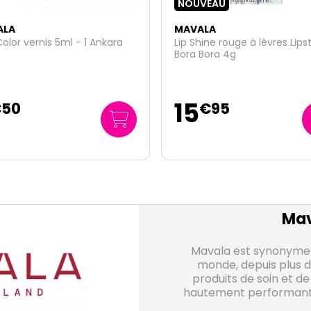
VEAU
ALA
MAVALA
hine rouge à lèvres Lipstick
Pore Detox fluide hydra-ma
Bora 4g
perfecteur 45ml
22
€
95
€
95
510
/
litre
€
00
Mav
Mavala est synonyme d
monde, depuis plus d
produits de soin et de
hautement performants,
scientifique des Laborat