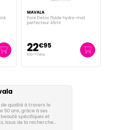
MAVALA
t
Crayon ombres à paupière vert
d'eau
10
€
99
ala
e qualité à travers le
e 50 ans, grâce à ses
 beauté spécifiques et
 issus de la recherche
oires Mavala, axant tous