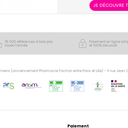
leurs efforts sur l'inn
JE DÉCOUVRE T
15 000 références à bas prix
Paiement en ligne sim
toute l’année
et 100% sécurisé
ens (anciennement Pharmacie Fachon entre Paris et Lille) - 11 rue Jean
Paiement