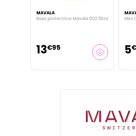
NOU
MAVALA
MAV
 002 10ml
Mini Color vernis 5ml - 1 Ankara
Lip S
Bora 
5
15
€
50