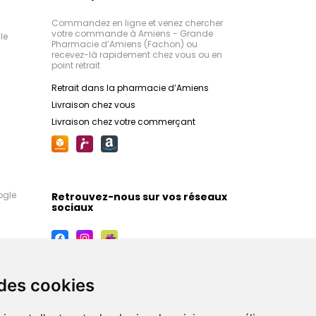
Commandez en ligne et venez chercher
votre commande à Amiens - Grande
le
Pharmacie d’Amiens (Fachon) ou
recevez-là rapidement chez vous ou en
point retrait
Retrait dans la pharmacie d’Amiens
Livraison chez vous
Livraison chez votre commerçant
ogle
Retrouvez-nous sur vos réseaux
sociaux
 des cookies