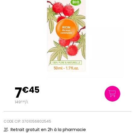
7
€
45
149
/
l.
€
00
CODE CIP: 3701056802545
Retrait gratuit en 2h à la pharmacie