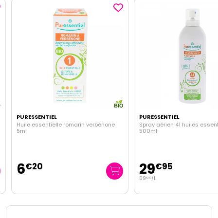
PURESSENTIEL
PURESSENTIEL
Huile essentielle romarin verbénone
Spray aérien 41 huiles essenti
5ml
500ml
6
29
€
20
€
95
59
/
l.
€
90