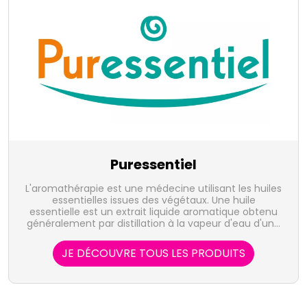
Puressentiel
L'aromathérapie est une médecine utilisant les huiles
essentielles issues des végétaux. Une huile
essentielle est un extrait liquide aromatique obtenu
généralement par distillation à la vapeur d'eau d'une
plante, et qui en concentre les actifs volatiles. Elle
représente la quintessence de la plante, sous forme
JE DÉCOUVRE TOUS LES PRODUITS
de concentré, riche d'une très grande variété de
substances actives. Le laboratoire Puressentiel
propose 41 huiles essentielles, 100% pures et
naturelles, bio, HEBBD, soit sous forme unitaire, soit
en complexes, indispensables à votre santé ou au