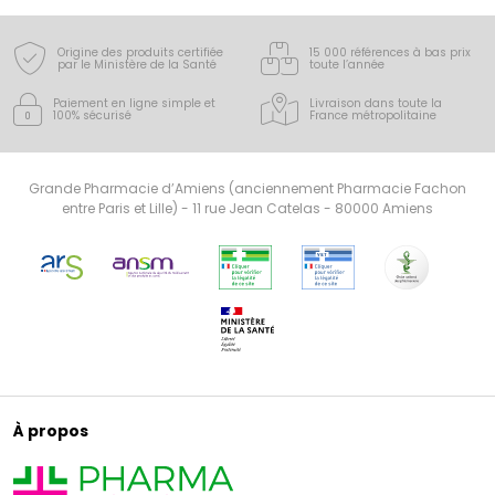
bien-être au quotidien pour toute la famille.
Origine des produits certifiée
15 000 références à bas prix
par le Ministère de la Santé
toute l’année
Paiement en ligne simple
et
Livraison dans toute la
100% sécurisé
France
métropolitaine
Grande Pharmacie d’Amiens (anciennement Pharmacie Fachon
entre Paris et Lille) - 11 rue Jean Catelas - 80000 Amiens
À propos