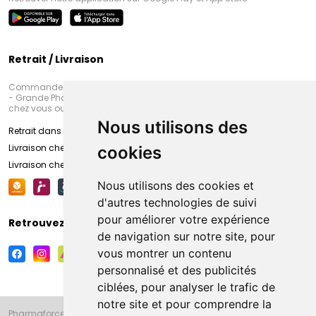
Retrait / Livraison
Commandez en ligne et venez chercher votre commande à Amiens
- Grande Pharmacie d’Amiens (Fachon) ou recevez-là rapidement
chez vous ou en point retrait
Nous utilisons des
Retrait dans la pharmacie d’Amiens
Livraison chez vous
cookies
Livraison chez votre commerçant
Nous utilisons des cookies et
d'autres technologies de suivi
pour améliorer votre expérience
Retrouvez-nous sur vos réseaux sociaux
de navigation sur notre site, pour
vous montrer un contenu
personnalisé et des publicités
ciblées, pour analyser le trafic de
notre site et pour comprendre la
Pharmaforce.fr et la Grande Pharmacie d’Amiens vous souhaitent de