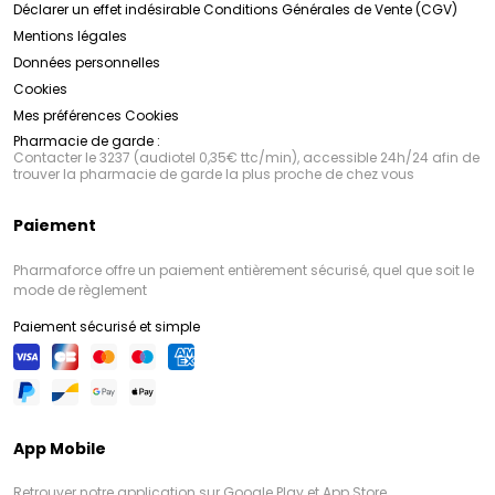
tests rigoureux, tant en laboratoire qu'en conditions
Déclarer un effet indésirable
Conditions Générales de Vente (CGV)
réelles d'utilisation, afin de garantir leur efficacité et
Mentions légales
leur tolérance. De plus,
Découvrez la gamme SVR dès maintenant en
SVR
s'engage à utiliser des
ingrédients de haute qualité, sans parabènes, sans
cliquant ici !
Données personnelles
silicones et sans allergènes, pour une expérience de
Cookies
soin sans compromis.
Mes préférences Cookies
Pharmacie de garde :
Contacter le 3237 (audiotel 0,35€ ttc/min), accessible 24h/24 afin de
trouver la pharmacie de garde la plus proche de chez vous
Paiement
Pharmaforce offre un paiement entièrement sécurisé, quel que soit le
mode de règlement
Paiement sécurisé et simple
App Mobile
Retrouver notre application sur Google Play et App Store