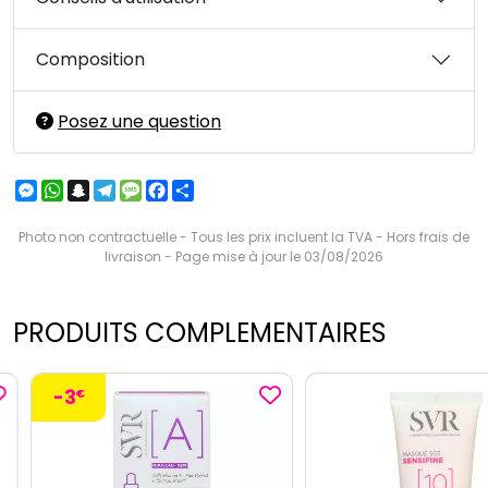
Composition
Posez une question
Messenger
WhatsApp
Snapchat
Telegram
Message
Facebook
Partager
Photo non contractuelle - Tous les prix incluent la TVA - Hors frais de
livraison - Page mise à jour le 03/08/2026
PRODUITS COMPLEMENTAIRES
-3
€