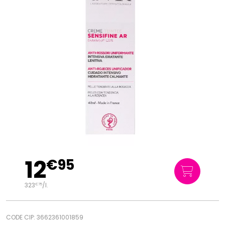
12
€
95
323
/
l.
€
75
CODE CIP: 3662361001859