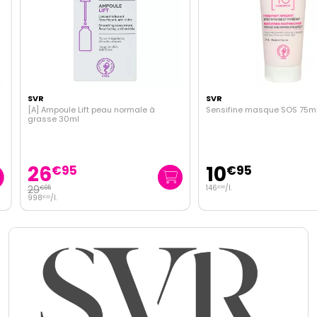
SVR
SVR
[A] Ampoule Lift peau normale à
Sensifine masque SOS 75ml
grasse 30ml
26
10
€
95
€
95
29
146
/
l.
€
95
€
00
998
/
l.
€
33