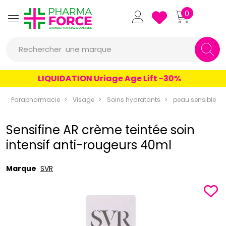
Pharmaforce Grande Pharmacie 
0
une marque
Rechercher
un conseil
LIQUIDATION Uriage Age Lift -30%
un produit
Parapharmacie
Visage
Soins hydratants
peau sensible
une marque
Sensifine AR crème teintée soin
intensif anti-rougeurs 40ml
Marque
SVR