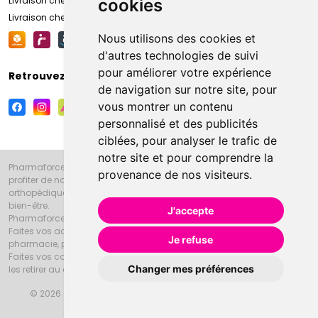
Livraison chez vous
cookies
Livraison chez votre commerçant
Nous utilisons des cookies et
d'autres technologies de suivi
pour améliorer votre expérience
Retrouvez-nous sur vos réseaux sociaux
de navigation sur notre site, pour
vous montrer un contenu
personnalisé et des publicités
ciblées, pour analyser le trafic de
notre site et pour comprendre la
Pharmaforce.fr et la Grande Pharmacie d’Amiens vous souhaitent de
provenance de nos visiteurs.
profiter de notre accueil, de nos conseils pharmaceutiques,
orthopédiques, homéopathiques, parapharmaceutiques, beauté et
bien-être.
J'accepte
Pharmaforce.fr est le site internet de la Grande Pharmacie d’Amiens.
Faites vos achats en ligne grâce à un choix de 20000 références en
Je refuse
pharmacie, parapharmacie, diététique et animaux (vétérinaire).
Faites vos courses de pharmacie et parapharmacie en ligne et venez
Changer mes préférences
les retirer au drive ou vous les faire livrer à domicile.
© 2026 Grande Pharmacie d’Amiens
Tous droits réservés
Apotekisto