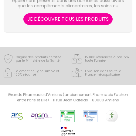
également présents dans des domaines aussi divers
que les compléments alimentaires, les soins ou
l'hygiène bucco-dentaire.
JE DÉCOUVRE TOUS LES PRODUITS
Origine des produits certifiée
15 000 références à bas prix
par le Ministère de la Santé
toute l’année
Paiement en ligne simple
et
Livraison dans toute la
100% sécurisé
France
métropolitaine
Grande Pharmacie d’Amiens (anciennement Pharmacie Fachon
entre Paris et Lille) - 11 rue Jean Catelas - 80000 Amiens