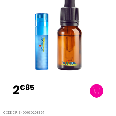
2
€
85
CODE CIP: 3400930208397