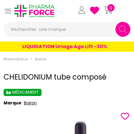
Pharmaforce Grande Pharmacie 
0
une marque
Rechercher
un conseil
LIQUIDATION Uriage Age Lift -30%
un produit
Pharmaforce
Boiron
une marque
CHELIDONIUM tube composé
MÉDICAMENT
Marque
Boiron