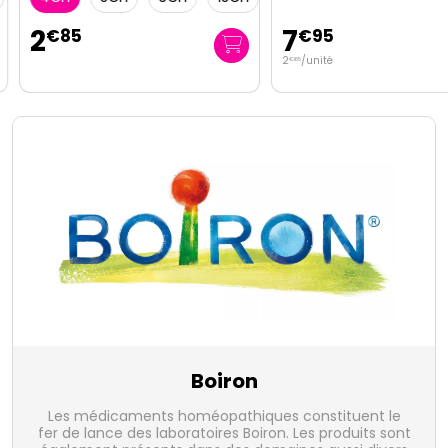
2
7
€
85
€
95
2
/unité
€
65
Boiron
Les médicaments homéopathiques constituent le
fer de lance des laboratoires Boiron. Les produits sont