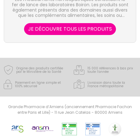
fer de lance des laboratoires Boiron. Les produits sont
également présents dans des domaines aussi divers
que les compléments alimentaires, les soins ou
l'hygiène bucco-dentaire.
JE DÉCOUVRE TOUS LES PRODUITS
Origine des produits certifiée
15 000 références à bas prix
par le Ministère de la Santé
toute l’année
Paiement en ligne simple
et
Livraison dans toute la
100% sécurisé
France
métropolitaine
Grande Pharmacie d’Amiens (anciennement Pharmacie Fachon
entre Paris et Lille) - 11 rue Jean Catelas - 80000 Amiens