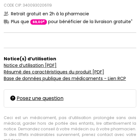
CODE CIP: 3400930206119
Retrait gratuit en 2h à la pharmacie
*
Plus que
pour bénéficier de la livraison gratuite
€
69
,
00
Notice(s) d’utilisation
Notice d’utilisation [PDF]
Résumé des caractéristiques du produit [PDF]
Base de données publique des médicaments - Lien RCP
Posez une question
Ceci est un médicament, pas d’utilisation prolongée sans avis
médical, garder hors de portée des enfants, lire attentivement la
notice. Demandez conseil à votre médecin ou à votre pharmacien.
Si des Effets indésirables surviennent, prenez contact avec votre