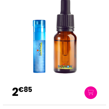
2
€
85