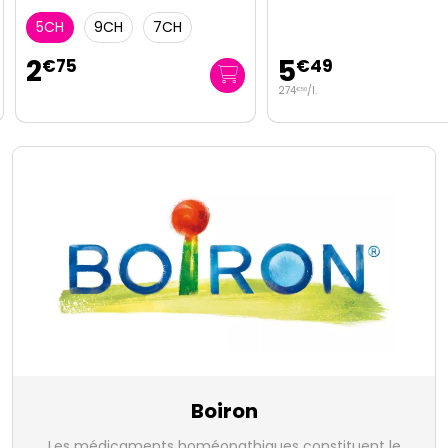
5CH
9CH
7CH
2
5
€
75
€
49
274
/
l.
€
50
Boiron
Les médicaments homéopathiques constituent le