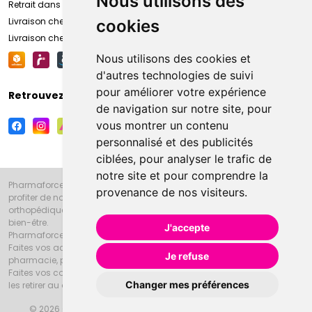
Nous utilisons des
Retrait dans la pharmacie d’Amiens
Livraison chez vous
cookies
Livraison chez votre commerçant
Nous utilisons des cookies et
d'autres technologies de suivi
pour améliorer votre expérience
Retrouvez-nous sur vos réseaux sociaux
de navigation sur notre site, pour
vous montrer un contenu
personnalisé et des publicités
ciblées, pour analyser le trafic de
notre site et pour comprendre la
Pharmaforce.fr et la Grande Pharmacie d’Amiens vous souhaitent de
provenance de nos visiteurs.
profiter de notre accueil, de nos conseils pharmaceutiques,
orthopédiques, homéopathiques, parapharmaceutiques, beauté et
bien-être.
J'accepte
Pharmaforce.fr est le site internet de la Grande Pharmacie d’Amiens.
Faites vos achats en ligne grâce à un choix de 20000 références en
Je refuse
pharmacie, parapharmacie, diététique et animaux (vétérinaire).
Faites vos courses de pharmacie et parapharmacie en ligne et venez
Changer mes préférences
les retirer au drive ou vous les faire livrer à domicile.
© 2026 Grande Pharmacie d’Amiens
Tous droits réservés