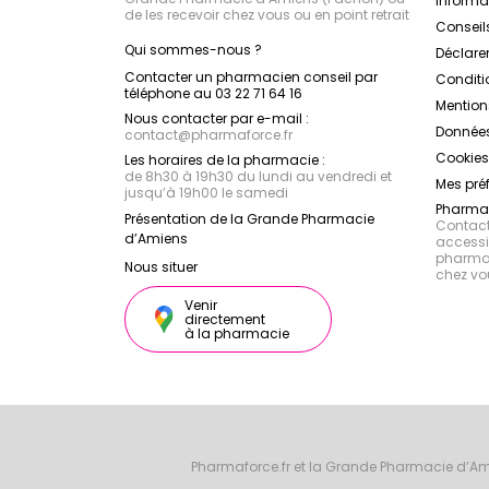
Inform
de les recevoir chez vous ou en point retrait
Conseil
Qui sommes-nous ?
Déclarer
Contacter un pharmacien conseil par
Conditi
téléphone au 03 22 71 64 16
Mention
Nous contacter par e-mail :
Données
contact
@
pharmaforce.fr
Cookies
Les horaires de la pharmacie :
de 8h30 à 19h30 du lundi au vendredi et
Mes pré
jusqu’à 19h00 le samedi
Pharmac
Présentation de la Grande Pharmacie
Contacte
d’Amiens
accessib
pharmac
Nous situer
chez vo
Venir
directement
à la pharmacie
Pharmaforce.fr et la Grande Pharmacie d’Am