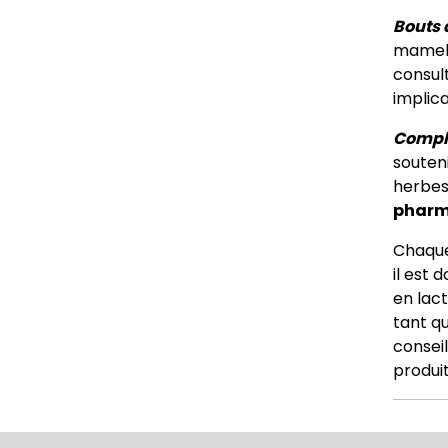
Bouts 
mamelon
consult
implica
Compl
souten
herbes
pharm
Chaque
il est
en lact
tant q
conseil
produit