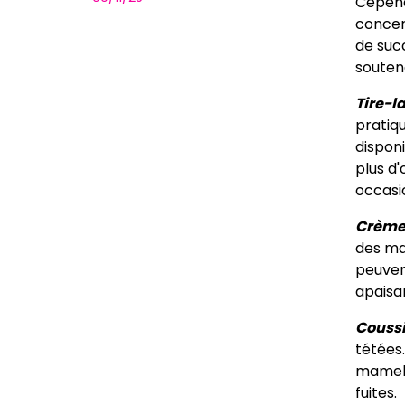
Cepend
concer
de suc
soutena
Tire-l
pratiq
disponi
plus d'
occasi
Crème
des ma
peuvent
apaisa
Coussi
tétées.
mamelo
fuites.