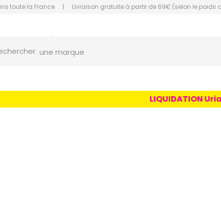
ans toute la France
|
Livraison gratuite à partir de 69€ (selon le poids 
orce Grande Pharmacie Amiens Fachon
une marque
echercher
un conseil
un produit
LIQUIDATION Uriage 
une marque