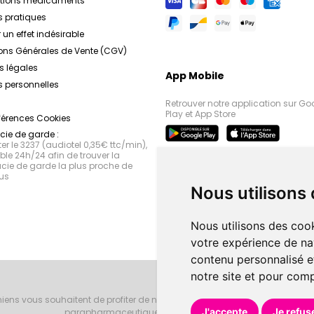
ations médicaments
s pratiques
 un effet indésirable
ons Générales de Vente (CGV)
s légales
App Mobile
 personnelles
Retrouver notre application sur Go
Play et App Store
férences Cookies
ie de garde :
r le 3237 (audiotel 0,35€ ttc/min),
le 24h/24 afin de trouver la
ie de garde la plus proche de
us
Nous utilisons
Nous utilisons des cook
votre expérience de na
contenu personnalisé et
notre site et pour com
iens vous souhaitent de profiter de notre accueil, de nos conseils phar
J'accepte
Je refus
parapharmaceutiques, beauté et bien-être.