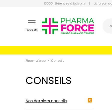
15000 références à bas prix
|
Livraison d
Pharmaf
R
Produits
Pharmaforce
Conseils
CONSEILS
Nos derniers conseils