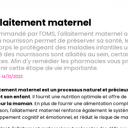
llaitement maternel
mandé par l'OMS, l'allaitement maternel au
u nourrisson permet de préserver sa santé, l
orps le protégeant des maladies infantiles u
é des nourrissons sont allaités au sein, ce
tes. Afin d'y remédier les pharmacies vous 
nir cette étape de vie importante.
e 14/12/2023
itement maternel est un processus naturel et précieux
t son enfant
. Il fournit une nutrition optimale et offre de
our la maman
. En plus de fournir une alimentation comp
sson, l'allaitement maternel renforce également le systèm
ppement cognitif et émotionnel, et réduit le risque de ma