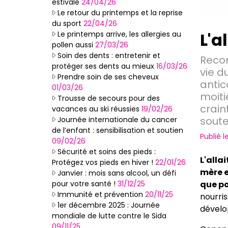
estivale
24/04/26
Le retour du printemps et la reprise
du sport
22/04/26
L'a
Le printemps arrive, les allergies au
pollen aussi
27/03/26
Soin des dents : entretenir et
Recom
protéger ses dents au mieux
16/03/26
vie d
Prendre soin de ses cheveux
antic
01/03/26
moiti
Trousse de secours pour des
crain
vacances au ski réussies
19/02/26
soute
Journée internationale du cancer
de l’enfant : sensibilisation et soutien
Publié l
09/02/26
Sécurité et soins des pieds :
L'alla
Protégez vos pieds en hiver !
22/01/26
mère e
Janvier : mois sans alcool, un défi
que p
pour votre santé !
31/12/25
Immunité et prévention
20/11/25
nourri
1er décembre 2025 : Journée
dévelo
mondiale de lutte contre le Sida
09/11/25