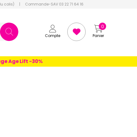
du colis)
|
Commande-SAV 03 22 71 64 16
0
Compte
Panier
Age Lift -30%