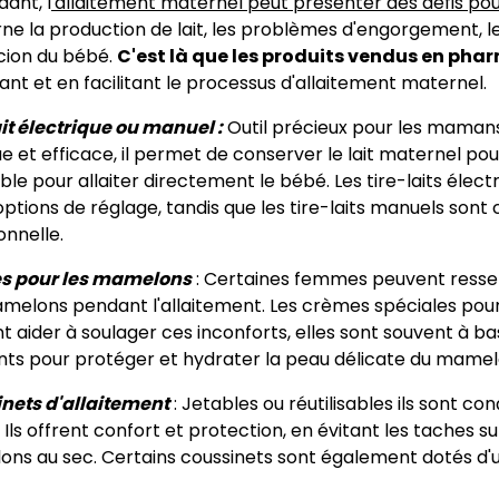
ant, l
'allaitement maternel peut présenter des défis po
ne la production de lait, les problèmes d'engorgement, le
cion du bébé.
C'est là que les produits vendus en phar
nt et en facilitant le processus d'allaitement maternel.
ait électrique ou manuel :
Outil précieux pour les mamans 
ue et efficace, il permet de conserver le lait maternel p
ble pour allaiter directement le bébé. Les tire-laits élect
options de réglage, tandis que les tire-laits manuels sont
onnelle.
s pour les mamelons
: Certaines femmes peuvent ressent
melons pendant l'allaitement. Les crèmes spéciales po
 aider à soulager ces inconforts, elles sont souvent à ba
nts pour protéger et hydrater la peau délicate du mamel
nets d'allaitement
: Jetables ou réutilisables ils sont co
 Ils offrent confort et protection, en évitant les taches 
ns au sec. Certains coussinets sont également dotés d'