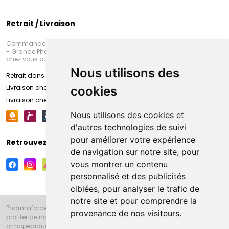
Retrait / Livraison
Commandez en ligne et venez chercher votre commande à Amiens
- Grande Pharmacie d’Amiens (Fachon) ou recevez-là rapidement
chez vous ou en point retrait
Nous utilisons des
Retrait dans la pharmacie d’Amiens
Livraison chez vous
cookies
Livraison chez votre commerçant
Nous utilisons des cookies et
d'autres technologies de suivi
pour améliorer votre expérience
Retrouvez-nous sur vos réseaux sociaux
de navigation sur notre site, pour
vous montrer un contenu
personnalisé et des publicités
ciblées, pour analyser le trafic de
notre site et pour comprendre la
Pharmaforce.fr et la Grande Pharmacie d’Amiens vous souhaitent de
provenance de nos visiteurs.
profiter de notre accueil, de nos conseils pharmaceutiques,
orthopédiques, homéopathiques, parapharmaceutiques, beauté et