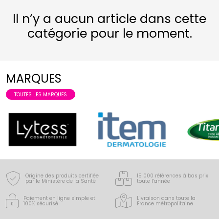
Il n’y a aucun article dans cette
catégorie pour le moment.
MARQUES
TOUTES LES MARQUES
Origine des produits certifiée
15 000 références à bas prix
par le Ministère de la Santé
toute l’année
Paiement en ligne simple
et
Livraison dans toute la
100% sécurisé
France
métropolitaine