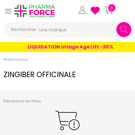
un conseil
Pharmaforce Grande Pharmacie 
0
un produit
Rechercher
une marque
LIQUIDATION Uriage Age Lift -30%
Pharmaforce
ZINGIBER OFFICINALE
Réinitialiser les filtres