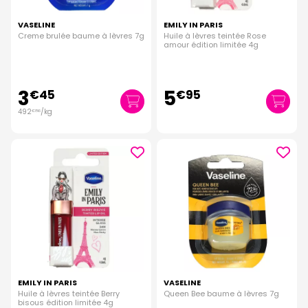
VASELINE
EMILY IN PARIS
Creme brulée baume à lèvres 7g
Huile à lèvres teintée Rose
amour édition limitée 4g
3
5
€
45
€
95
492
/kg
€
86
EMILY IN PARIS
VASELINE
Huile à lèvres teintée Berry
Queen Bee baume à lèvres 7g
bisous édition limitée 4g