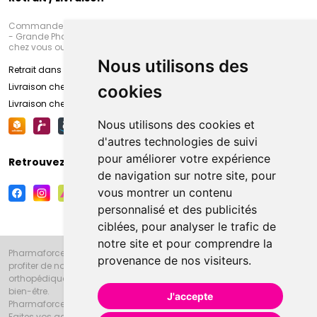
Commandez en ligne et venez chercher votre commande à Amiens
- Grande Pharmacie d’Amiens (Fachon) ou recevez-là rapidement
chez vous ou en point retrait
Nous utilisons des
Retrait dans la pharmacie d’Amiens
Livraison chez vous
cookies
Livraison chez votre commerçant
Nous utilisons des cookies et
d'autres technologies de suivi
pour améliorer votre expérience
Retrouvez-nous sur vos réseaux sociaux
de navigation sur notre site, pour
vous montrer un contenu
personnalisé et des publicités
ciblées, pour analyser le trafic de
notre site et pour comprendre la
Pharmaforce.fr et la Grande Pharmacie d’Amiens vous souhaitent de
provenance de nos visiteurs.
profiter de notre accueil, de nos conseils pharmaceutiques,
orthopédiques, homéopathiques, parapharmaceutiques, beauté et
bien-être.
J'accepte
Pharmaforce.fr est le site internet de la Grande Pharmacie d’Amiens.
Faites vos achats en ligne grâce à un choix de 20000 références en