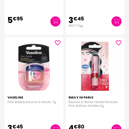
5
3
€
95
€
45
492
/kg
€
86
VASELINE
EMILY IN PARIS
Pink Bubbly baume à lèvres 7g
Baume à lèvres teinté Parisian
Pink édition limitée 3g
3
4
€
45
€
80