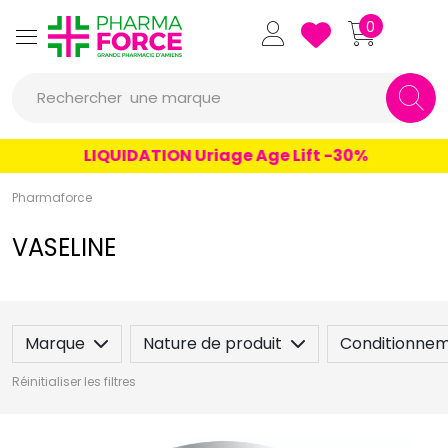
Pharmaforce Grande Pharmacie 
0
une marque
Rechercher
un conseil
LIQUIDATION Uriage Age Lift -30%
un produit
Pharmaforce
une marque
VASELINE
Marque
Nature de produit
Conditionne
Réinitialiser les filtres