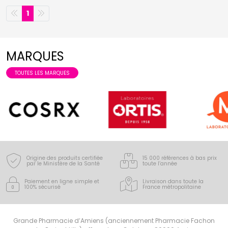
1
MARQUES
TOUTES LES MARQUES
Origine des produits certifiée
15 000 références à bas prix
par le Ministère de la Santé
toute l’année
Paiement en ligne simple
et
Livraison dans toute la
100% sécurisé
France
métropolitaine
Grande Pharmacie d’Amiens (anciennement Pharmacie Fachon