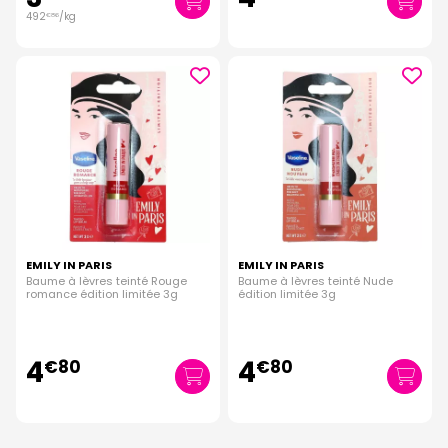
492
/kg
€
86
EMILY IN PARIS
EMILY IN PARIS
Baume à lèvres teinté Rouge
Baume à lèvres teinté Nude
romance édition limitée 3g
édition limitée 3g
4
4
€
80
€
80