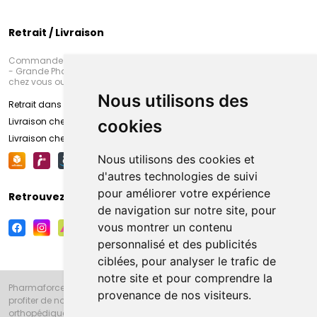
Retrait / Livraison
Commandez en ligne et venez chercher votre commande à Amiens
- Grande Pharmacie d’Amiens (Fachon) ou recevez-là rapidement
chez vous ou en point retrait
Nous utilisons des
Retrait dans la pharmacie d’Amiens
Livraison chez vous
cookies
Livraison chez votre commerçant
Nous utilisons des cookies et
d'autres technologies de suivi
pour améliorer votre expérience
Retrouvez-nous sur vos réseaux sociaux
de navigation sur notre site, pour
vous montrer un contenu
personnalisé et des publicités
ciblées, pour analyser le trafic de
notre site et pour comprendre la
Pharmaforce.fr et la Grande Pharmacie d’Amiens vous souhaitent de
provenance de nos visiteurs.
profiter de notre accueil, de nos conseils pharmaceutiques,
orthopédiques, homéopathiques, parapharmaceutiques, beauté et