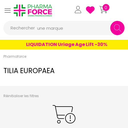
un conseil
Pharmaforce Grande Pharmacie 
0
un produit
Rechercher
une marque
LIQUIDATION Uriage Age Lift -30%
Pharmaforce
TILIA EUROPAEA
Réinitialiser les filtres