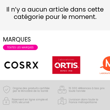
Il n’y a aucun article dans cette
catégorie pour le moment.
MARQUES
TOUTES LES MARQUES
Origine des produits certifiée
15 000 références à bas prix
par le Ministère de la Santé
toute l’année
Paiement en ligne simple
et
Livraison dans toute la
100% sécurisé
France
métropolitaine