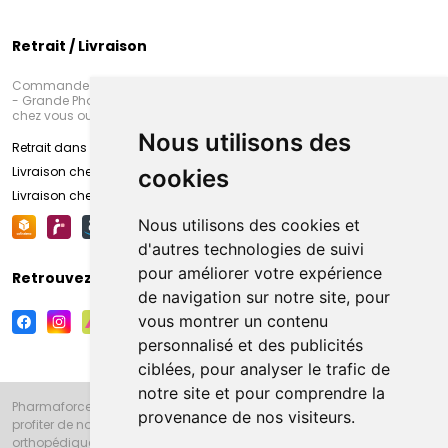
Retrait / Livraison
Commandez en ligne et venez chercher votre commande à Amiens
- Grande Pharmacie d’Amiens (Fachon) ou recevez-là rapidement
chez vous ou en point retrait
Nous utilisons des
Retrait dans la pharmacie d’Amiens
Livraison chez vous
cookies
Livraison chez votre commerçant
Nous utilisons des cookies et
d'autres technologies de suivi
pour améliorer votre expérience
Retrouvez-nous sur vos réseaux sociaux
de navigation sur notre site, pour
vous montrer un contenu
personnalisé et des publicités
ciblées, pour analyser le trafic de
notre site et pour comprendre la
Pharmaforce.fr et la Grande Pharmacie d’Amiens vous souhaitent de
provenance de nos visiteurs.
profiter de notre accueil, de nos conseils pharmaceutiques,
orthopédiques, homéopathiques, parapharmaceutiques, beauté et