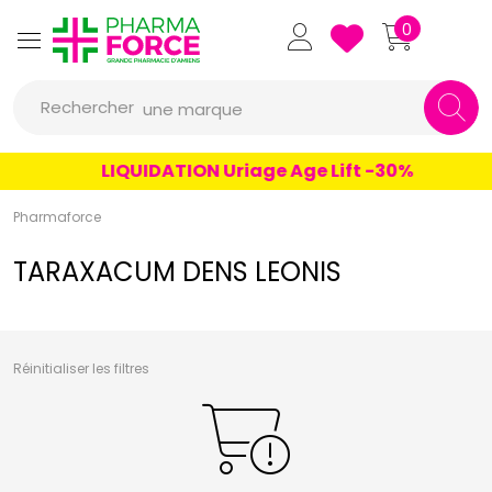
un conseil
Pharmaforce Grande Pharmacie 
0
un produit
Rechercher
une marque
LIQUIDATION Uriage Age Lift -30%
Pharmaforce
TARAXACUM DENS LEONIS
Réinitialiser les filtres