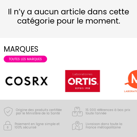
Il n’y a aucun article dans cette
catégorie pour le moment.
MARQUES
TOUTES LES MARQUES
Origine des produits certifiée
15 000 références à bas prix
par le Ministère de la Santé
toute l’année
Paiement en ligne simple
et
Livraison dans toute la
100% sécurisé
France
métropolitaine