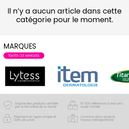
Il n’y a aucun article dans cette
catégorie pour le moment.
MARQUES
TOUTES LES MARQUES
Origine des produits certifiée
15 000 références à bas prix
par le Ministère de la Santé
toute l’année
Paiement en ligne simple
et
Livraison dans toute la
100% sécurisé
France
métropolitaine