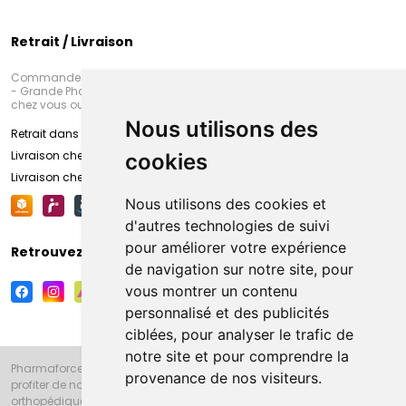
Retrait / Livraison
Commandez en ligne et venez chercher votre commande à Amiens
- Grande Pharmacie d’Amiens (Fachon) ou recevez-là rapidement
chez vous ou en point retrait
Nous utilisons des
Retrait dans la pharmacie d’Amiens
Livraison chez vous
cookies
Livraison chez votre commerçant
Nous utilisons des cookies et
d'autres technologies de suivi
pour améliorer votre expérience
Retrouvez-nous sur vos réseaux sociaux
de navigation sur notre site, pour
vous montrer un contenu
personnalisé et des publicités
ciblées, pour analyser le trafic de
notre site et pour comprendre la
Pharmaforce.fr et la Grande Pharmacie d’Amiens vous souhaitent de
provenance de nos visiteurs.
profiter de notre accueil, de nos conseils pharmaceutiques,
orthopédiques, homéopathiques, parapharmaceutiques, beauté et