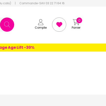
du colis)
|
Commande-SAV 03 22 71 64 16
0
Compte
Panier
e Age Lift -30%