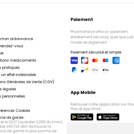
Paiement
Pharmaforce offre un paiement
entièrement sécurisé, quel que soit 
r mon ordonnance
mode de règlement
e rendez-vous
Paiement sécurisé et simple
er
ations médicaments
s pratiques
 un effet indésirable
ons Générales de Vente (CGV)
s légales
App Mobile
 personnelles
Retrouver notre application sur Go
Play et App Store
férences Cookies
ie de garde :
r le 3237 (audiotel 0,35€ ttc/min),
le 24h/24 afin de trouver la
ie de garde la plus proche de