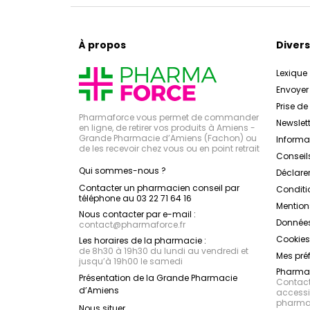
À propos
Divers
Lexique
Envoye
Prise d
Pharmaforce vous permet de commander
Newslett
en ligne, de retirer vos produits à Amiens -
Grande Pharmacie d’Amiens (Fachon) ou
Inform
de les recevoir chez vous ou en point retrait
Conseil
Qui sommes-nous ?
Déclarer
Contacter un pharmacien conseil par
Conditi
téléphone au 03 22 71 64 16
Mention
Nous contacter par e-mail :
Données
contact
@
pharmaforce.fr
Cookies
Les horaires de la pharmacie :
de 8h30 à 19h30 du lundi au vendredi et
Mes pré
jusqu’à 19h00 le samedi
Pharmac
Présentation de la Grande Pharmacie
Contacte
d’Amiens
accessib
pharmac
Nous situer