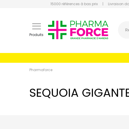
15000 références à bas prix
|
Livraison d
Pharmaf
R
Produits
Pharmaforce
SEQUOIA GIGANT