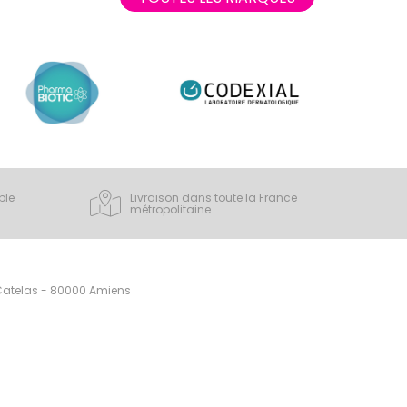
ple
Livraison dans toute la France
métropolitaine
 Catelas - 80000 Amiens