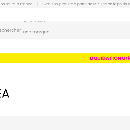
ans toute la France
|
Livraison gratuite à partir de 69€ (selon le poids 
un conseil
un produit
orce Grande Pharmacie Amiens Fachon
echercher
une marque
LIQUIDATION Uriag
EA