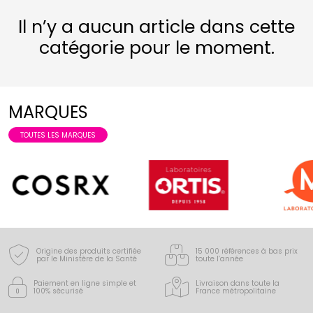
Il n’y a aucun article dans cette
catégorie pour le moment.
MARQUES
TOUTES LES MARQUES
Origine des produits certifiée
15 000 références à bas prix
par le Ministère de la Santé
toute l’année
Paiement en ligne simple
et
Livraison dans toute la
100% sécurisé
France
métropolitaine