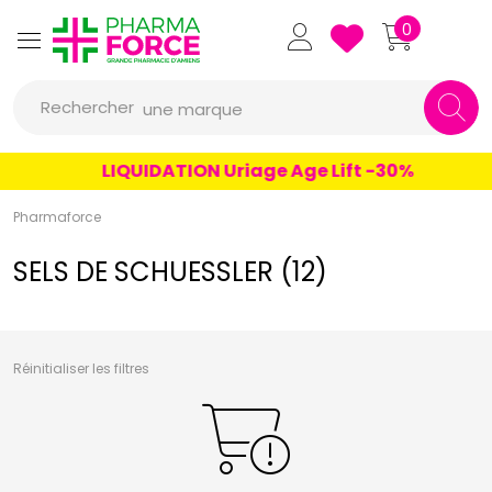
un conseil
Pharmaforce Grande Pharmacie 
0
un produit
Rechercher
une marque
LIQUIDATION Uriage Age Lift -30%
Pharmaforce
SELS DE SCHUESSLER (12)
Réinitialiser les filtres