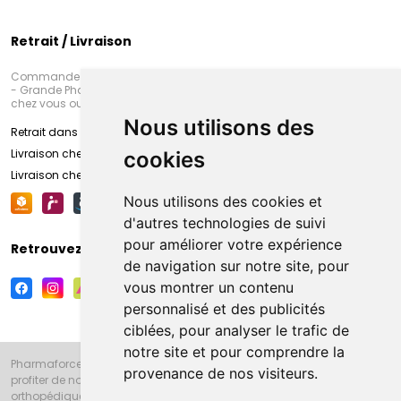
Retrait / Livraison
Commandez en ligne et venez chercher votre commande à Amiens
- Grande Pharmacie d’Amiens (Fachon) ou recevez-là rapidement
chez vous ou en point retrait
Nous utilisons des
Retrait dans la pharmacie d’Amiens
Livraison chez vous
cookies
Livraison chez votre commerçant
Nous utilisons des cookies et
d'autres technologies de suivi
pour améliorer votre expérience
Retrouvez-nous sur vos réseaux sociaux
de navigation sur notre site, pour
vous montrer un contenu
personnalisé et des publicités
ciblées, pour analyser le trafic de
notre site et pour comprendre la
Pharmaforce.fr et la Grande Pharmacie d’Amiens vous souhaitent de
provenance de nos visiteurs.
profiter de notre accueil, de nos conseils pharmaceutiques,
orthopédiques, homéopathiques, parapharmaceutiques, beauté et