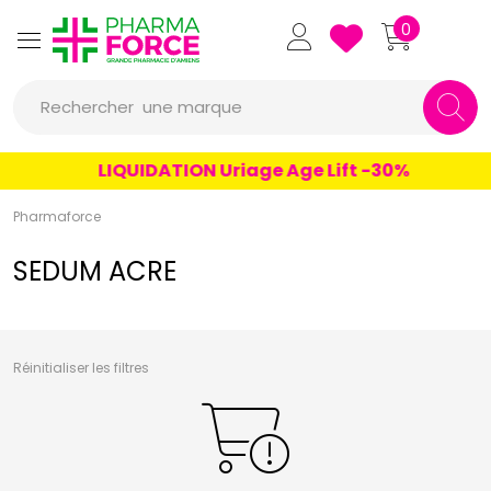
un conseil
Pharmaforce Grande Pharmacie 
0
un produit
Rechercher
une marque
LIQUIDATION Uriage Age Lift -30%
Pharmaforce
SEDUM ACRE
Réinitialiser les filtres