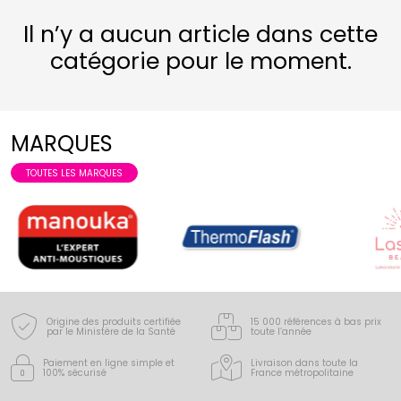
Il n’y a aucun article dans cette
catégorie pour le moment.
MARQUES
TOUTES LES MARQUES
Origine des produits certifiée
15 000 références à bas prix
par le Ministère de la Santé
toute l’année
Paiement en ligne simple
et
Livraison dans toute la
100% sécurisé
France
métropolitaine