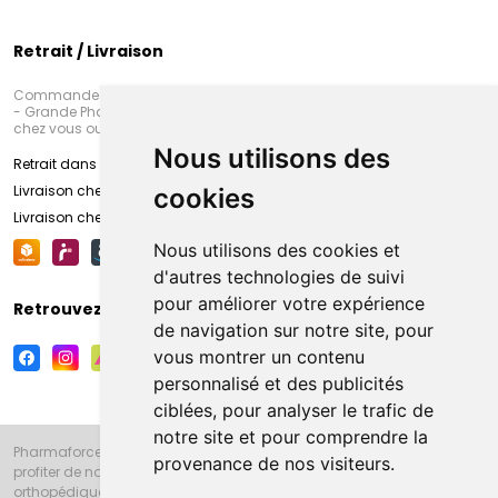
Retrait / Livraison
Commandez en ligne et venez chercher votre commande à Amiens
- Grande Pharmacie d’Amiens (Fachon) ou recevez-là rapidement
chez vous ou en point retrait
Nous utilisons des
Retrait dans la pharmacie d’Amiens
Livraison chez vous
cookies
Livraison chez votre commerçant
Nous utilisons des cookies et
d'autres technologies de suivi
pour améliorer votre expérience
Retrouvez-nous sur vos réseaux sociaux
de navigation sur notre site, pour
vous montrer un contenu
personnalisé et des publicités
ciblées, pour analyser le trafic de
notre site et pour comprendre la
Pharmaforce.fr et la Grande Pharmacie d’Amiens vous souhaitent de
provenance de nos visiteurs.
profiter de notre accueil, de nos conseils pharmaceutiques,
orthopédiques, homéopathiques, parapharmaceutiques, beauté et