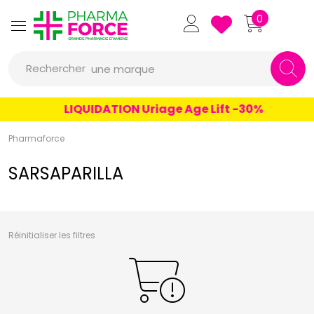
un conseil
Pharmaforce Grande Pharmacie 
0
un produit
Rechercher
une marque
LIQUIDATION Uriage Age Lift -30%
Pharmaforce
SARSAPARILLA
Réinitialiser les filtres