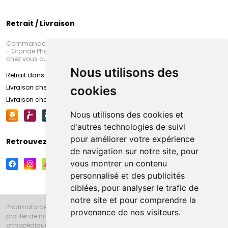
Retrait / Livraison
Commandez en ligne et venez chercher votre commande à Amiens
- Grande Pharmacie d’Amiens (Fachon) ou recevez-là rapidement
chez vous ou en point retrait
Nous utilisons des
Retrait dans la pharmacie d’Amiens
Livraison chez vous
cookies
Livraison chez votre commerçant
Nous utilisons des cookies et
d'autres technologies de suivi
pour améliorer votre expérience
Retrouvez-nous sur vos réseaux sociaux
de navigation sur notre site, pour
vous montrer un contenu
personnalisé et des publicités
ciblées, pour analyser le trafic de
notre site et pour comprendre la
Pharmaforce.fr et la Grande Pharmacie d’Amiens vous souhaitent de
provenance de nos visiteurs.
profiter de notre accueil, de nos conseils pharmaceutiques,
orthopédiques, homéopathiques, parapharmaceutiques, beauté et