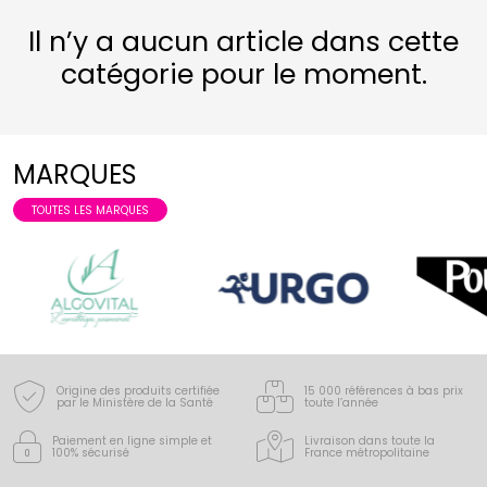
Il n’y a aucun article dans cette
catégorie pour le moment.
MARQUES
TOUTES LES MARQUES
Origine des produits certifiée
15 000 références à bas prix
par le Ministère de la Santé
toute l’année
Paiement en ligne simple
et
Livraison dans toute la
100% sécurisé
France
métropolitaine