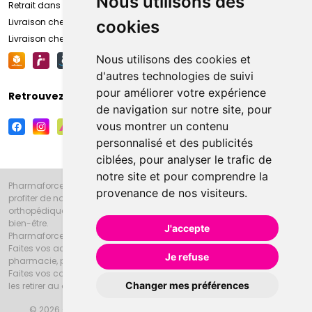
Nous utilisons des
Retrait dans la pharmacie d’Amiens
Livraison chez vous
cookies
Livraison chez votre commerçant
Nous utilisons des cookies et
d'autres technologies de suivi
pour améliorer votre expérience
Retrouvez-nous sur vos réseaux sociaux
de navigation sur notre site, pour
vous montrer un contenu
personnalisé et des publicités
ciblées, pour analyser le trafic de
notre site et pour comprendre la
Pharmaforce.fr et la Grande Pharmacie d’Amiens vous souhaitent de
provenance de nos visiteurs.
profiter de notre accueil, de nos conseils pharmaceutiques,
orthopédiques, homéopathiques, parapharmaceutiques, beauté et
bien-être.
J'accepte
Pharmaforce.fr est le site internet de la Grande Pharmacie d’Amiens.
Faites vos achats en ligne grâce à un choix de 20000 références en
Je refuse
pharmacie, parapharmacie, diététique et animaux (vétérinaire).
Faites vos courses de pharmacie et parapharmacie en ligne et venez
Changer mes préférences
les retirer au drive ou vous les faire livrer à domicile.
© 2026 Grande Pharmacie d’Amiens
Tous droits réservés