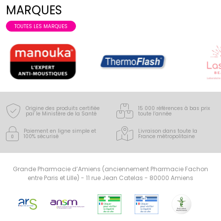
MARQUES
TOUTES LES MARQUES
Origine des produits certifiée
15 000 références à bas prix
par le Ministère de la Santé
toute l’année
Paiement en ligne simple
et
Livraison dans toute la
100% sécurisé
France
métropolitaine
Grande Pharmacie d’Amiens (anciennement Pharmacie Fachon
entre Paris et Lille) - 11 rue Jean Catelas - 80000 Amiens