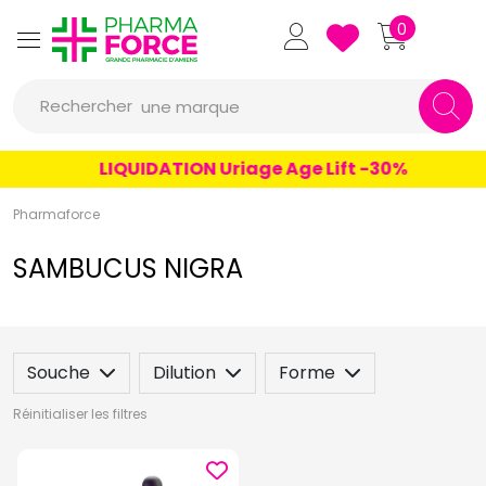
un conseil
Pharmaforce Grande Pharmacie 
0
un produit
Rechercher
une marque
LIQUIDATION Uriage Age Lift -30%
Pharmaforce
SAMBUCUS NIGRA
Souche
Dilution
Forme
Réinitialiser les filtres