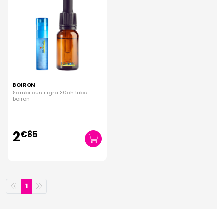
BOIRON
Sambucus nigra 30ch tube
boiron
2
€
85
1