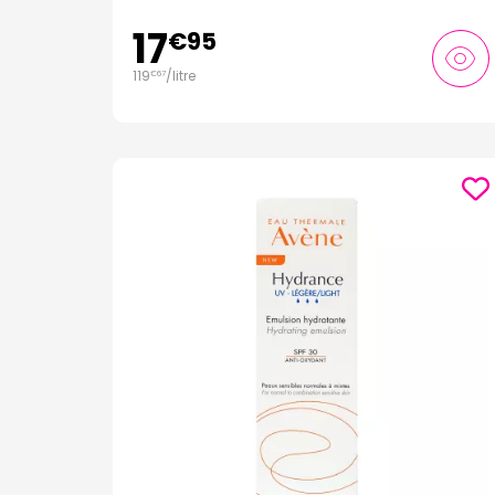
17
€
95
119
/
litre
€
67