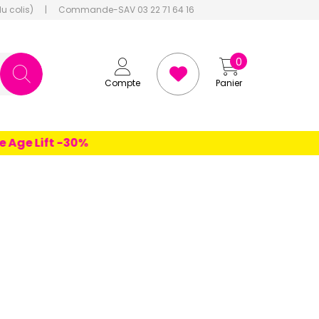
du colis)
|
Commande-SAV 03 22 71 64 16
0
Compte
Panier
Lift -30%