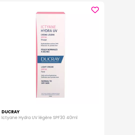
ne protection équilibrée contre les rayons UV, ces
e. Protégez votre peau tout en gardant un teint
solution idéale. Avec une formulation légère et non
ion quotidienne, nos solutions SPF inférieures à 30
 parapharmacie en ligne à Amiens des produits
DUCRAY
Ictyane Hydra UV légère SPF30 40ml