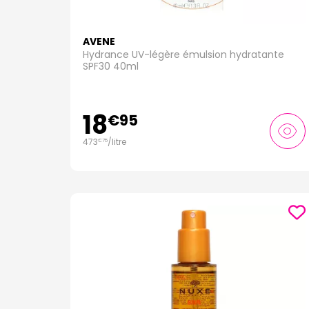
AVENE
Hydrance UV-légère émulsion hydratante
SPF30 40ml
18
€
95
473
/
litre
€
75