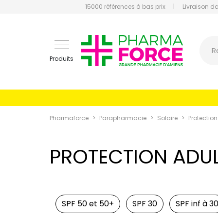
15000 références à bas prix
|
Livraison d
Pharmaf
R
Produits
Pharmaforce
Parapharmacie
Solaire
Protection
PROTECTION ADU
SPF 50 et 50+
SPF 30
SPF inf à 3