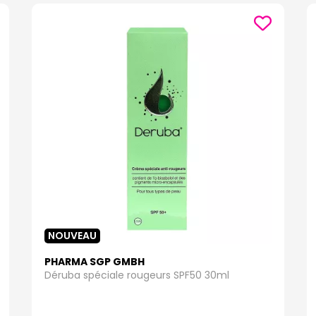
 quotidien, notre gamme de produits SPF 30 est idéale pour vous. Offrant u
enne, que ce soit pour une promenade en plein air ou une journée à la plag
 en profitant du plein air, nos produits avec un SPF inférieur à 30 sont la 
s rayons UV tout en laissant votre peau respirer. Parfaits pour une utilisat
 et protégée.
 matière de protection solaire, vous trouverez chez Pharmaforce.fr votre
itant du soleil en toute sécurité.
NOUVEAU
PHARMA SGP GMBH
Déruba spéciale rougeurs SPF50 30ml