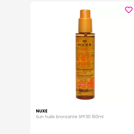
Si vous cherchez une protection solaire efficace au
produits sont parfaits pour une utilisation quotidi
radieux avec nos produits SPF 30.
SPF inférieur à 30
Pour ceux qui recherchent une protection légère tout
grasse, ces produits offrent une protection contre le
sont indispensables pour maintenir une peau saine
Quel que soit votre type de peau ou vos besoins en
adaptés pour prendre soin de votre peau tout en prof
NUXE
Sun huile bronzante SPF30 150ml