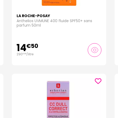
LA ROCHE-POSAY
Anthelios UVMUNE 400 fluide SPF50+ sans
parfum 50ml
14
€
50
290
/
litre
€
00