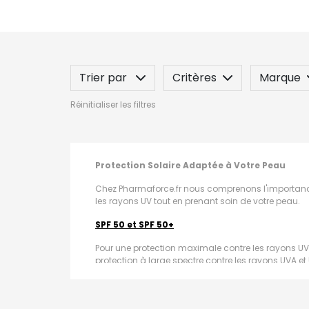
Trier par
Critères
Marque
Réinitialiser les filtres
Spécificité
Label
Indication
Protection Solaire Adaptée à Votre Peau
Chez Pharmaforce.fr nous comprenons l'importance d
les rayons UV tout en prenant soin de votre peau.
SPF 50 et SPF 50+
Pour une protection maximale contre les rayons UV,
protection à large spectre contre les rayons UVA et
peau. Profitez du soleil en toute tranquillité avec n
SPF 30