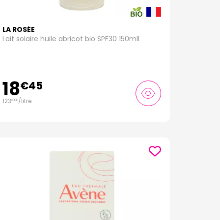
LA ROSÉE
Lait solaire huile abricot bio SPF30 150mll
18
€
45
123
/
litre
€
00