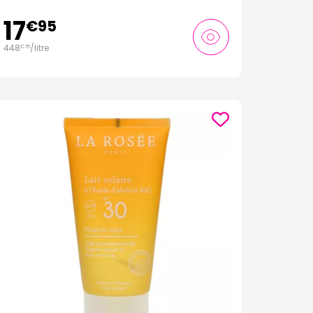
17
€
95
448
/
litre
€
75