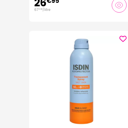
26
€
95
67
/
litre
€
38