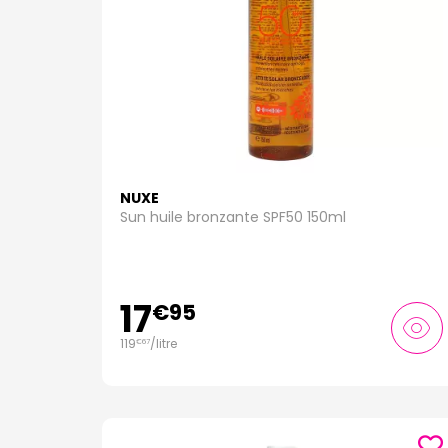
NUXE
Sun huile bronzante SPF50 150ml
17
€
95
119
/
litre
€
67