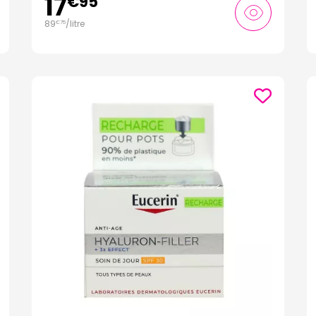
17
€
95
89
/
litre
€
75