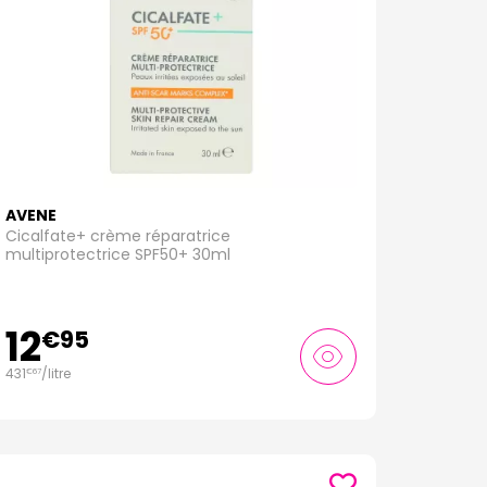
AVENE
Cicalfate+ crème réparatrice
multiprotectrice SPF50+ 30ml
12
€
95
431
/
litre
€
67