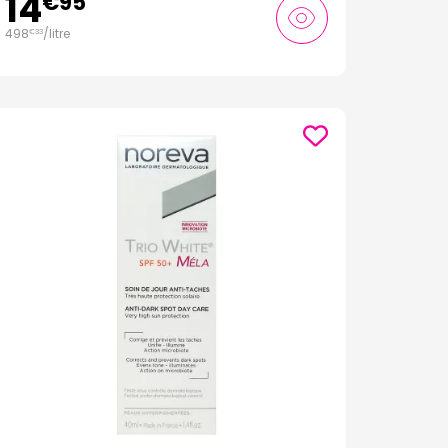
14
€
95
498
/
litre
€
33