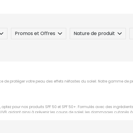
Promos et Offres
Nature de produit
 / Contre-indication
Posez une question
e protéger votre peau des effets néfastes du soleil. Notre gamme de prod
 optez pour nos produits SPF 50 et SPF 50+. Formulés avec des ingrédients 
 UVB, aidant ainsi à prévenir les coups de soleil, les dommages cutanés à 
os solutions SPF 50 et 50+.