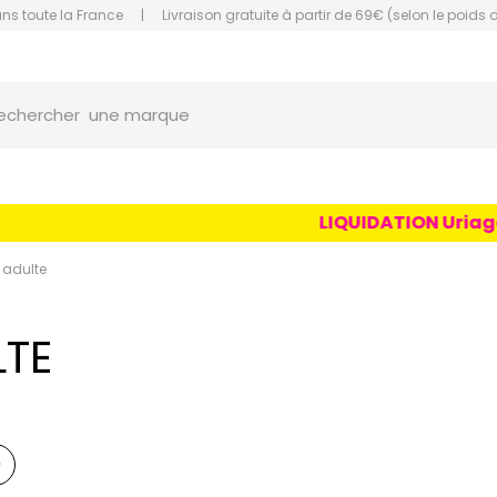
ans toute la France
|
Livraison gratuite à partir de 69€ (selon le poids 
une marque
orce Grande Pharmacie Amiens Fachon
echercher
un conseil
un produit
une marque
LIQUIDATION Uriage Age 
 adulte
LTE
0