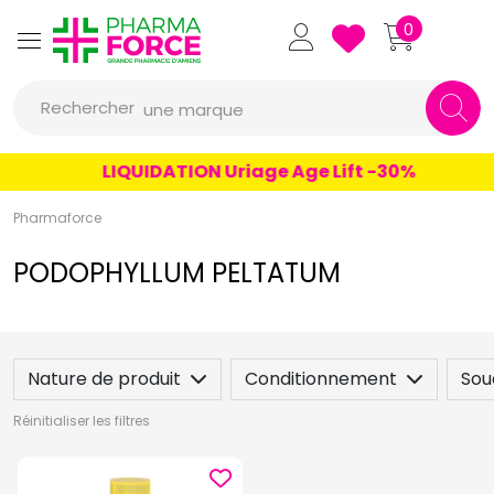
un conseil
Pharmaforce Grande Pharmacie 
0
un produit
Rechercher
une marque
LIQUIDATION Uriage Age Lift -30%
Pharmaforce
PODOPHYLLUM PELTATUM
Nature de produit
Conditionnement
Sou
Réinitialiser les filtres