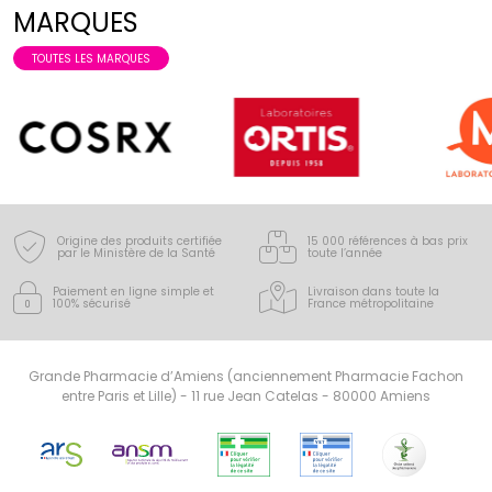
MARQUES
TOUTES LES MARQUES
Origine des produits certifiée
15 000 références à bas prix
par le Ministère de la Santé
toute l’année
Paiement en ligne simple
et
Livraison dans toute la
100% sécurisé
France
métropolitaine
Grande Pharmacie d’Amiens (anciennement Pharmacie Fachon
entre Paris et Lille) - 11 rue Jean Catelas - 80000 Amiens