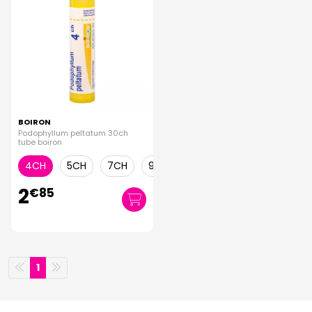
BOIRON
Podophyllum peltatum 30ch
tube boiron
4CH
5CH
7CH
9CH
30CH
2
€
85
1