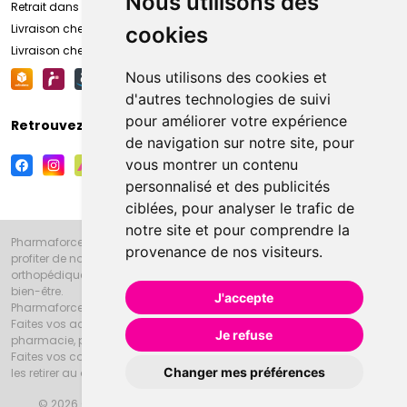
Nous utilisons des
Retrait dans la pharmacie d’Amiens
Livraison chez vous
cookies
Livraison chez votre commerçant
Nous utilisons des cookies et
d'autres technologies de suivi
pour améliorer votre expérience
Retrouvez-nous sur vos réseaux sociaux
de navigation sur notre site, pour
vous montrer un contenu
personnalisé et des publicités
ciblées, pour analyser le trafic de
notre site et pour comprendre la
Pharmaforce.fr et la Grande Pharmacie d’Amiens vous souhaitent de
provenance de nos visiteurs.
profiter de notre accueil, de nos conseils pharmaceutiques,
orthopédiques, homéopathiques, parapharmaceutiques, beauté et
bien-être.
J'accepte
Pharmaforce.fr est le site internet de la Grande Pharmacie d’Amiens.
Faites vos achats en ligne grâce à un choix de 20000 références en
Je refuse
pharmacie, parapharmacie, diététique et animaux (vétérinaire).
Faites vos courses de pharmacie et parapharmacie en ligne et venez
Changer mes préférences
les retirer au drive ou vous les faire livrer à domicile.
© 2026 Grande Pharmacie d’Amiens
Tous droits réservés