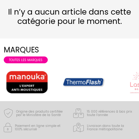
Il n’y a aucun article dans cette
catégorie pour le moment.
MARQUES
TOUTES LES MARQUES
Origine des produits certifiée
15 000 références à bas prix
par le Ministère de la Santé
toute l’année
Paiement en ligne simple
et
Livraison dans toute la
100% sécurisé
France
métropolitaine