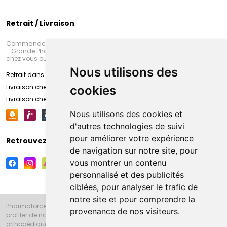
Retrait / Livraison
Commandez en ligne et venez chercher votre commande à Amiens
- Grande Pharmacie d’Amiens (Fachon) ou recevez-là rapidement
chez vous ou en point retrait
Nous utilisons des
Retrait dans la pharmacie d’Amiens
Livraison chez vous
cookies
Livraison chez votre commerçant
Nous utilisons des cookies et
d'autres technologies de suivi
pour améliorer votre expérience
Retrouvez-nous sur vos réseaux sociaux
de navigation sur notre site, pour
vous montrer un contenu
personnalisé et des publicités
ciblées, pour analyser le trafic de
notre site et pour comprendre la
Pharmaforce.fr et la Grande Pharmacie d’Amiens vous souhaitent de
provenance de nos visiteurs.
profiter de notre accueil, de nos conseils pharmaceutiques,
orthopédiques, homéopathiques, parapharmaceutiques, beauté et