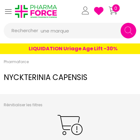
un conseil
Pharmaforce Grande Pharmacie 
0
un produit
Rechercher
une marque
LIQUIDATION Uriage Age Lift -30%
Pharmaforce
NYCKTERINIA CAPENSIS
Réinitialiser les filtres