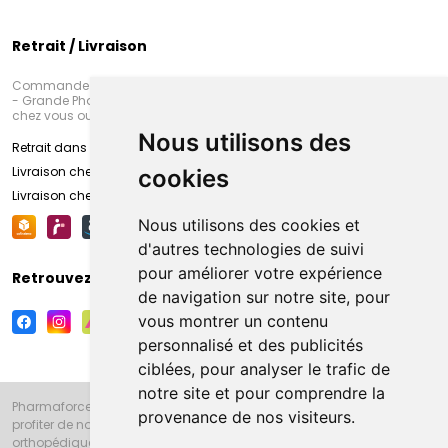
Retrait / Livraison
Commandez en ligne et venez chercher votre commande à Amiens
- Grande Pharmacie d’Amiens (Fachon) ou recevez-là rapidement
chez vous ou en point retrait
Nous utilisons des
Retrait dans la pharmacie d’Amiens
Livraison chez vous
cookies
Livraison chez votre commerçant
Nous utilisons des cookies et
d'autres technologies de suivi
pour améliorer votre expérience
Retrouvez-nous sur vos réseaux sociaux
de navigation sur notre site, pour
vous montrer un contenu
personnalisé et des publicités
ciblées, pour analyser le trafic de
notre site et pour comprendre la
Pharmaforce.fr et la Grande Pharmacie d’Amiens vous souhaitent de
provenance de nos visiteurs.
profiter de notre accueil, de nos conseils pharmaceutiques,
orthopédiques, homéopathiques, parapharmaceutiques, beauté et