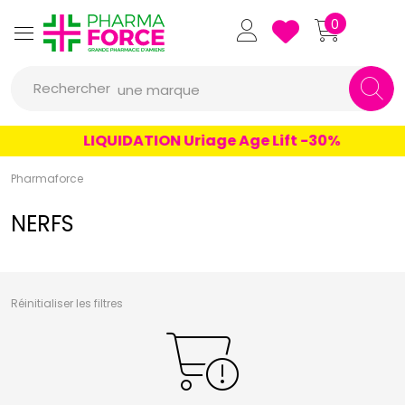
un conseil
Pharmaforce Grande Pharmacie 
0
un produit
Rechercher
une marque
LIQUIDATION Uriage Age Lift -30%
Pharmaforce
NERFS
Réinitialiser les filtres