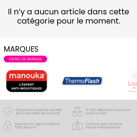
Il n’y a aucun article dans cette
catégorie pour le moment.
MARQUES
TOUTES LES MARQUES
Origine des produits certifiée
15 000 références à bas prix
par le Ministère de la Santé
toute l’année
Paiement en ligne simple
et
Livraison dans toute la
100% sécurisé
France
métropolitaine