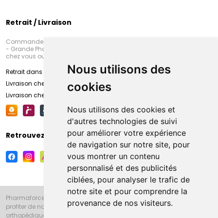
Retrait / Livraison
Commandez en ligne et venez chercher votre commande à Amiens
- Grande Pharmacie d’Amiens (Fachon) ou recevez-là rapidement
chez vous ou en point retrait
Nous utilisons des
Retrait dans la pharmacie d’Amiens
Livraison chez vous
cookies
Livraison chez votre commerçant
Nous utilisons des cookies et
d'autres technologies de suivi
pour améliorer votre expérience
Retrouvez-nous sur vos réseaux sociaux
de navigation sur notre site, pour
vous montrer un contenu
personnalisé et des publicités
ciblées, pour analyser le trafic de
notre site et pour comprendre la
Pharmaforce.fr et la Grande Pharmacie d’Amiens vous souhaitent de
provenance de nos visiteurs.
profiter de notre accueil, de nos conseils pharmaceutiques,
orthopédiques, homéopathiques, parapharmaceutiques, beauté et