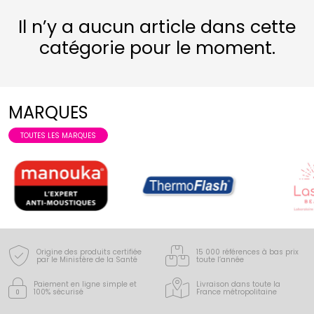
Il n’y a aucun article dans cette
catégorie pour le moment.
MARQUES
TOUTES LES MARQUES
Origine des produits certifiée
15 000 références à bas prix
par le Ministère de la Santé
toute l’année
Paiement en ligne simple
et
Livraison dans toute la
100% sécurisé
France
métropolitaine