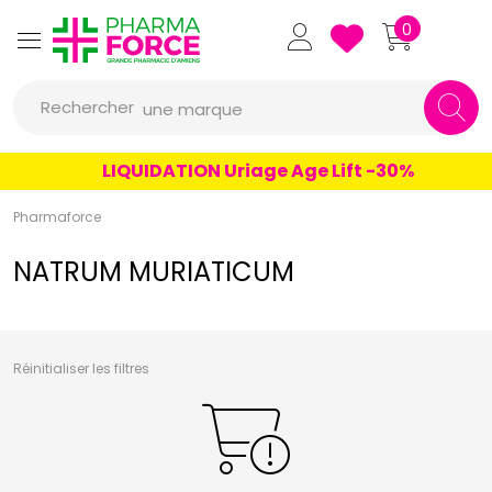
un conseil
Pharmaforce Grande Pharmacie 
0
un produit
Rechercher
une marque
LIQUIDATION Uriage Age Lift -30%
Pharmaforce
NATRUM MURIATICUM
Réinitialiser les filtres