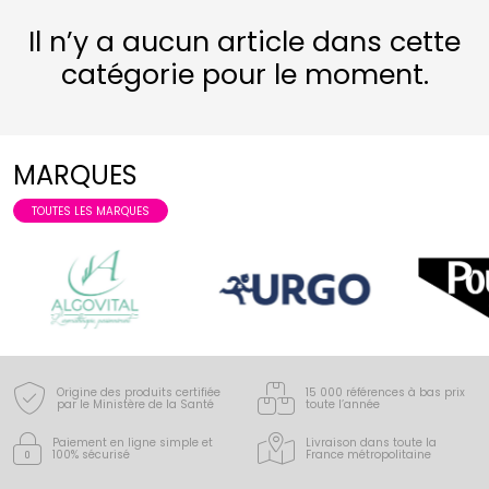
Il n’y a aucun article dans cette
catégorie pour le moment.
MARQUES
TOUTES LES MARQUES
Origine des produits certifiée
15 000 références à bas prix
par le Ministère de la Santé
toute l’année
Paiement en ligne simple
et
Livraison dans toute la
100% sécurisé
France
métropolitaine