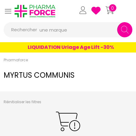
un conseil
Pharmaforce Grande Pharmacie 
0
un produit
Rechercher
une marque
LIQUIDATION Uriage Age Lift -30%
Pharmaforce
MYRTUS COMMUNIS
Réinitialiser les filtres