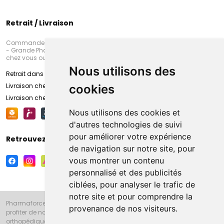
Retrait / Livraison
Commandez en ligne et venez chercher votre commande à Amiens
- Grande Pharmacie d’Amiens (Fachon) ou recevez-là rapidement
chez vous ou en point retrait
Nous utilisons des
Retrait dans la pharmacie d’Amiens
Livraison chez vous
cookies
Livraison chez votre commerçant
Nous utilisons des cookies et
d'autres technologies de suivi
pour améliorer votre expérience
Retrouvez-nous sur vos réseaux sociaux
de navigation sur notre site, pour
vous montrer un contenu
personnalisé et des publicités
ciblées, pour analyser le trafic de
notre site et pour comprendre la
Pharmaforce.fr et la Grande Pharmacie d’Amiens vous souhaitent de
provenance de nos visiteurs.
profiter de notre accueil, de nos conseils pharmaceutiques,
orthopédiques, homéopathiques, parapharmaceutiques, beauté et