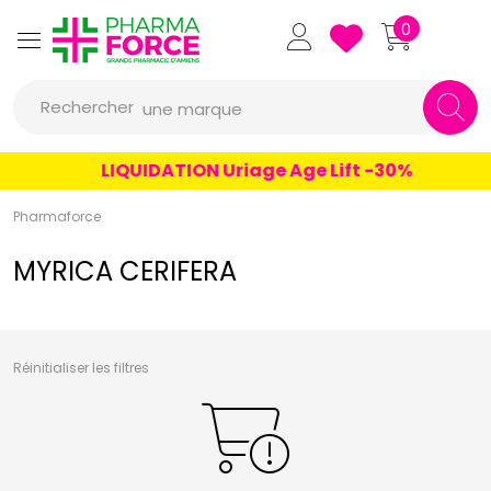
un conseil
Pharmaforce Grande Pharmacie 
0
un produit
Rechercher
une marque
LIQUIDATION Uriage Age Lift -30%
Pharmaforce
MYRICA CERIFERA
Réinitialiser les filtres