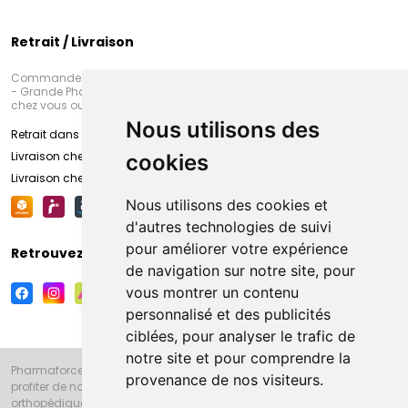
Retrait / Livraison
Commandez en ligne et venez chercher votre commande à Amiens
- Grande Pharmacie d’Amiens (Fachon) ou recevez-là rapidement
chez vous ou en point retrait
Nous utilisons des
Retrait dans la pharmacie d’Amiens
Livraison chez vous
cookies
Livraison chez votre commerçant
Nous utilisons des cookies et
d'autres technologies de suivi
pour améliorer votre expérience
Retrouvez-nous sur vos réseaux sociaux
de navigation sur notre site, pour
vous montrer un contenu
personnalisé et des publicités
ciblées, pour analyser le trafic de
notre site et pour comprendre la
Pharmaforce.fr et la Grande Pharmacie d’Amiens vous souhaitent de
provenance de nos visiteurs.
profiter de notre accueil, de nos conseils pharmaceutiques,
orthopédiques, homéopathiques, parapharmaceutiques, beauté et