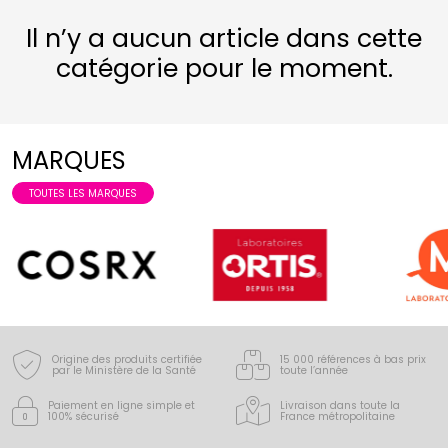
Il n’y a aucun article dans cette
catégorie pour le moment.
MARQUES
TOUTES LES MARQUES
Origine des produits certifiée
15 000 références à bas prix
par le Ministère de la Santé
toute l’année
Paiement en ligne simple
et
Livraison dans toute la
100% sécurisé
France
métropolitaine