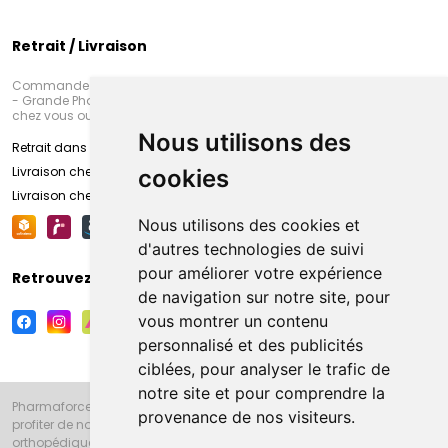
Retrait / Livraison
Commandez en ligne et venez chercher votre commande à Amiens
- Grande Pharmacie d’Amiens (Fachon) ou recevez-là rapidement
chez vous ou en point retrait
Nous utilisons des
Retrait dans la pharmacie d’Amiens
Livraison chez vous
cookies
Livraison chez votre commerçant
Nous utilisons des cookies et
d'autres technologies de suivi
pour améliorer votre expérience
Retrouvez-nous sur vos réseaux sociaux
de navigation sur notre site, pour
vous montrer un contenu
personnalisé et des publicités
ciblées, pour analyser le trafic de
notre site et pour comprendre la
Pharmaforce.fr et la Grande Pharmacie d’Amiens vous souhaitent de
provenance de nos visiteurs.
profiter de notre accueil, de nos conseils pharmaceutiques,
orthopédiques, homéopathiques, parapharmaceutiques, beauté et