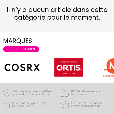
Il n’y a aucun article dans cette
catégorie pour le moment.
MARQUES
TOUTES LES MARQUES
Origine des produits certifiée
15 000 références à bas prix
par le Ministère de la Santé
toute l’année
Paiement en ligne simple
et
Livraison dans toute la
100% sécurisé
France
métropolitaine