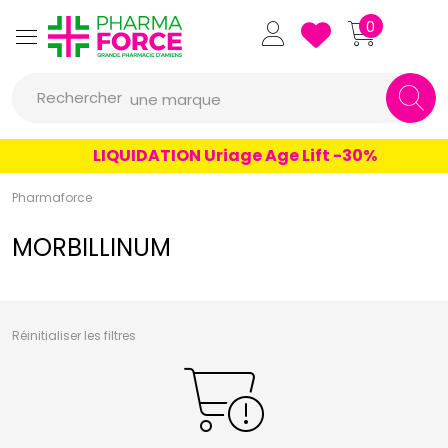
un conseil
Pharmaforce Grande Pharmacie 
0
un produit
Rechercher
une marque
LIQUIDATION Uriage Age Lift -30%
Pharmaforce
MORBILLINUM
Réinitialiser les filtres