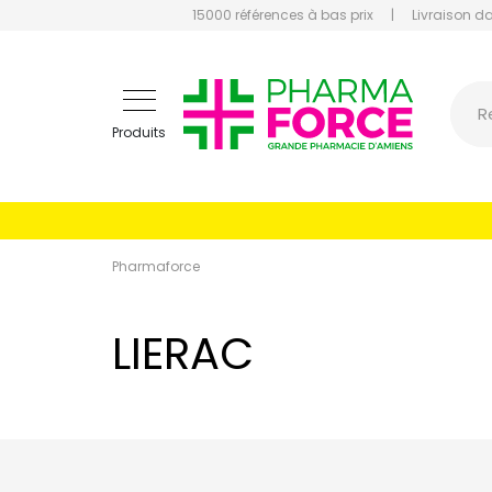
15000 références à bas prix
|
Livraison d
Pharmaf
R
Produits
Pharmaforce
LIERAC