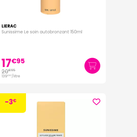
LIERAC
Sunissime Le soin autobronzant 150ml
17
€
95
20
€
95
139
/
litre
€
67
-3
€