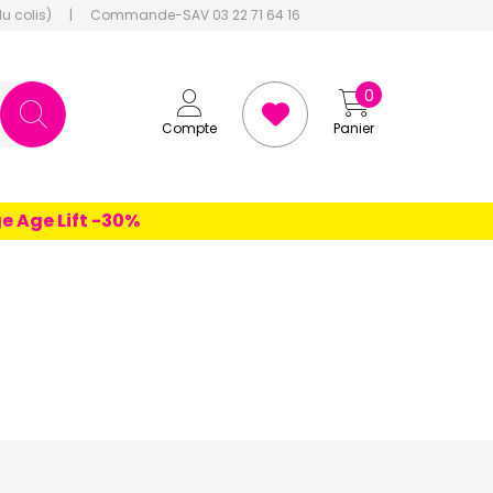
du colis)
|
Commande-SAV 03 22 71 64 16
0
Compte
Panier
 Lift -30%