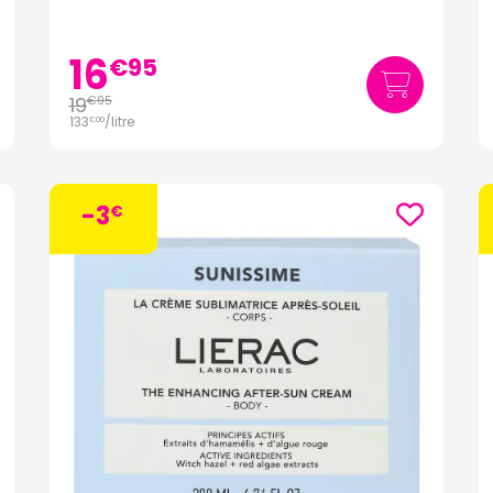
16
€
95
19
€
95
133
/
litre
€
00
-3
€