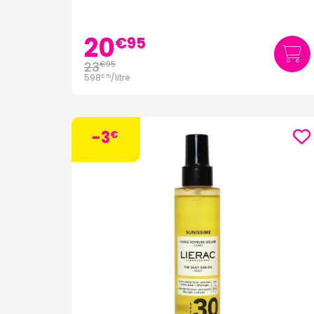
20
€
95
23
€
95
598
/
litre
€
75
-3
€