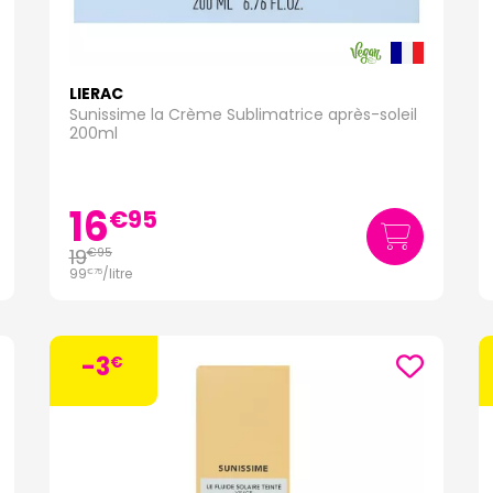
LIERAC
Sunissime la Crème Sublimatrice après-soleil
200ml
16
€
95
19
€
95
99
/
litre
€
75
-3
€