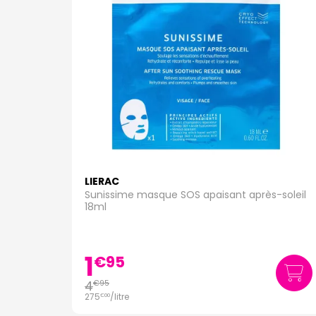
LIERAC
Sunissime masque SOS apaisant après-soleil
18ml
1
€
95
4
€
95
275
/
litre
€
00