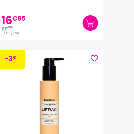
16
€
95
19
€
95
133
/
litre
€
00
-3
€