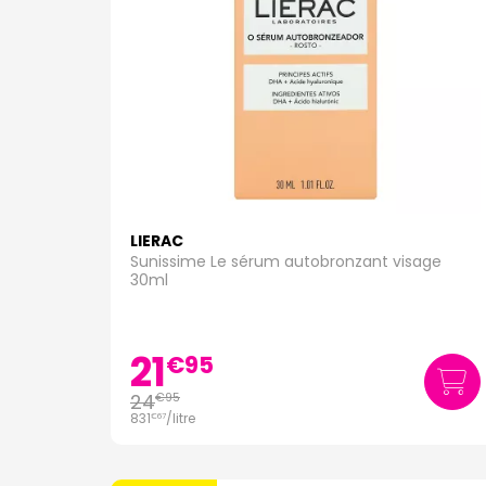
LIERAC
Sunissime Le sérum autobronzant visage
30ml
21
€
95
24
€
95
831
/
litre
€
67