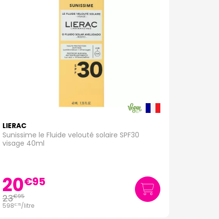
LIERAC
Sunissime le Fluide velouté solaire SPF30
visage 40ml
20
€
95
23
€
95
598
/
litre
€
75