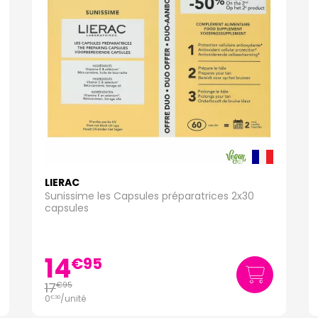
LIERAC
Sunissime les Capsules préparatrices 2x30
capsules
14
€
95
17
€
95
0
/unité
€
30