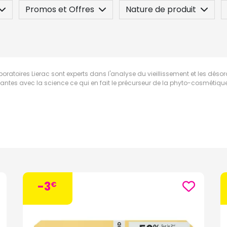
Promos et Offres
Nature de produit
 / Contre-indication
Posez une question
boratoires Lierac sont experts dans l'analyse du vieillissement et les désor
antes avec la science ce qui en fait le précurseur de la phyto-cosmétique
-3
€