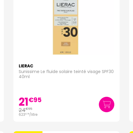
LIERAC
Sunissime Le fluide solaire teinté visage SPF30
40ml
21
€
95
24
€
95
623
/
litre
€
75