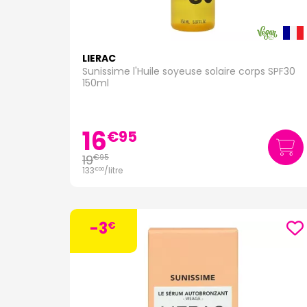
LIERAC
Sunissime l'Huile soyeuse solaire corps SPF30
150ml
16
€
95
19
€
95
133
/
litre
€
00
-3
€