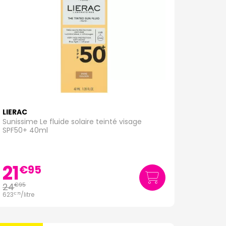
LIERAC
Sunissime Le fluide solaire teinté visage
SPF50+ 40ml
21
€
95
24
€
95
623
/
litre
€
75