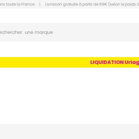
ans toute la France
|
Livraison gratuite à partir de 69€ (selon le poids 
une marque
orce Grande Pharmacie Amiens Fachon
echercher
un conseil
un produit
une marque
LIQUIDATION Uriage Age