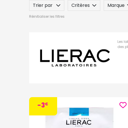
Trier par
Critères
Marque
Réinitialiser les filtres
Spécificité
Label
Indication
Les la
des pl
-3
€