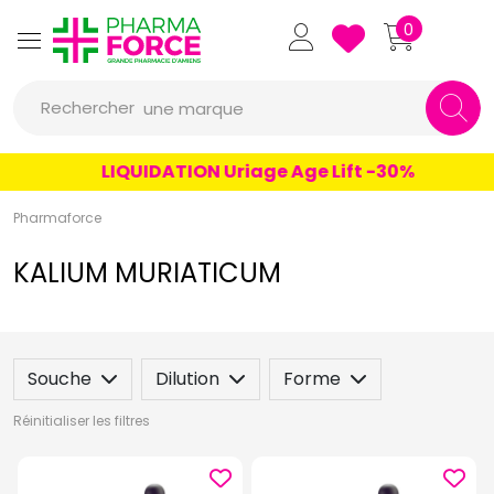
un conseil
Pharmaforce Grande Pharmacie 
0
un produit
Rechercher
une marque
LIQUIDATION Uriage Age Lift -30%
Pharmaforce
KALIUM MURIATICUM
Souche
Dilution
Forme
Réinitialiser les filtres