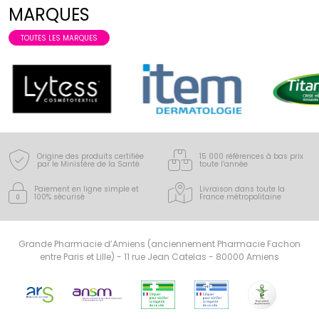
MARQUES
TOUTES LES MARQUES
Origine des produits certifiée
15 000 références à bas prix
par le Ministère de la Santé
toute l’année
Paiement en ligne simple
et
Livraison dans toute la
100% sécurisé
France
métropolitaine
Grande Pharmacie d’Amiens (anciennement Pharmacie Fachon
entre Paris et Lille) - 11 rue Jean Catelas - 80000 Amiens