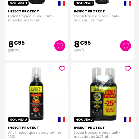
NOUVEAU
NOUVEAU
INSECT PROTECT
INSECT PROTECT
Lotion tropicale peau anti-
Lotion tropicale peau anti-
moustiques 30ml
moustiques 75ml
6
8
€
95
€
95
231
/
l.
119
/
l.
€
67
€
33
NOUVEAU
NOUVEAU
INSECT PROTECT
INSECT PROTECT
Anti-moustiques spray textiles
Lotion tropicale peau anti-
100ml
moustiques 2x75ml