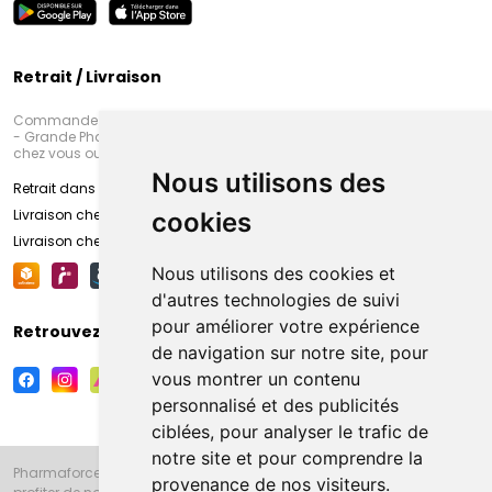
Retrait / Livraison
Commandez en ligne et venez chercher votre commande à Amiens
- Grande Pharmacie d’Amiens (Fachon) ou recevez-là rapidement
chez vous ou en point retrait
Nous utilisons des
Retrait dans la pharmacie d’Amiens
Livraison chez vous
cookies
Livraison chez votre commerçant
Nous utilisons des cookies et
d'autres technologies de suivi
pour améliorer votre expérience
Retrouvez-nous sur vos réseaux sociaux
de navigation sur notre site, pour
vous montrer un contenu
personnalisé et des publicités
ciblées, pour analyser le trafic de
notre site et pour comprendre la
Pharmaforce.fr et la Grande Pharmacie d’Amiens vous souhaitent de
provenance de nos visiteurs.