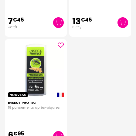
7
13
€
45
€
45
74
/
l.
89
/
l.
€
50
€
67
NOUVEAU
INSECT PROTECT
18 pansements après-piqures
6
€
95