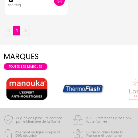
99
/kg
€
29
1
MARQUES
TOUTES LES MARQUES
Origine des produits certifiée
15 000 références à bas prix
par le Ministère de la Santé
toute l’année
Paiement en ligne simple
et
Livraison dans toute la
100% sécurisé
France
métropolitaine