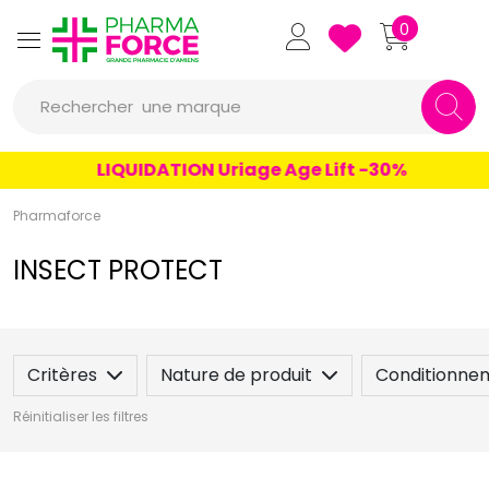
Pharmaforce Grande Pharmacie 
0
Rechercher
une marque
un conseil
LIQUIDATION Uriage Age Lift -30%
un produit
Pharmaforce
une marque
INSECT PROTECT
Critères
Nature de produit
Conditionne
Réinitialiser les filtres