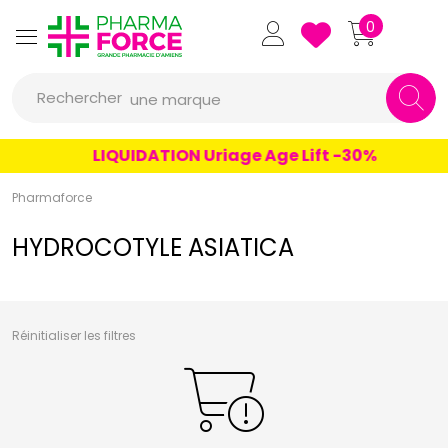
un conseil
Pharmaforce Grande Pharmacie 
0
un produit
Rechercher
une marque
LIQUIDATION Uriage Age Lift -30%
Pharmaforce
HYDROCOTYLE ASIATICA
Réinitialiser les filtres