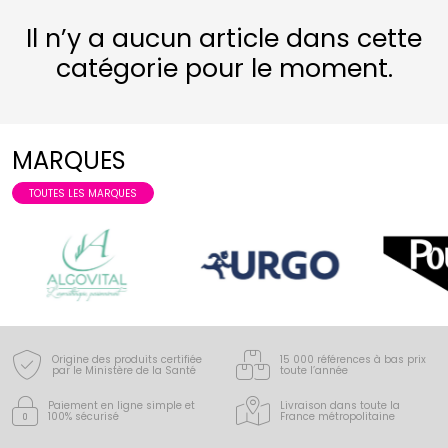
Il n’y a aucun article dans cette
catégorie pour le moment.
MARQUES
TOUTES LES MARQUES
Origine des produits certifiée
15 000 références à bas prix
par le Ministère de la Santé
toute l’année
Paiement en ligne simple
et
Livraison dans toute la
100% sécurisé
France
métropolitaine