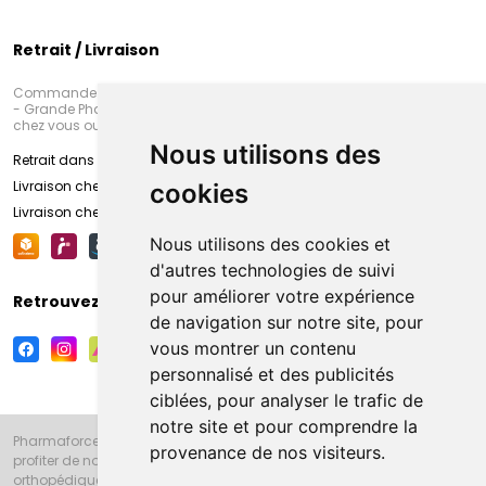
Retrait / Livraison
Commandez en ligne et venez chercher votre commande à Amiens
- Grande Pharmacie d’Amiens (Fachon) ou recevez-là rapidement
chez vous ou en point retrait
Nous utilisons des
Retrait dans la pharmacie d’Amiens
Livraison chez vous
cookies
Livraison chez votre commerçant
Nous utilisons des cookies et
d'autres technologies de suivi
pour améliorer votre expérience
Retrouvez-nous sur vos réseaux sociaux
de navigation sur notre site, pour
vous montrer un contenu
personnalisé et des publicités
ciblées, pour analyser le trafic de
notre site et pour comprendre la
Pharmaforce.fr et la Grande Pharmacie d’Amiens vous souhaitent de
provenance de nos visiteurs.
profiter de notre accueil, de nos conseils pharmaceutiques,
orthopédiques, homéopathiques, parapharmaceutiques, beauté et