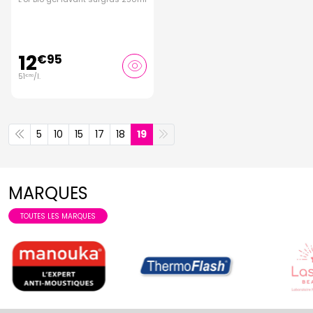
12
€
95
51
/
l.
€
80
5
10
15
17
18
19
MARQUES
TOUTES LES MARQUES