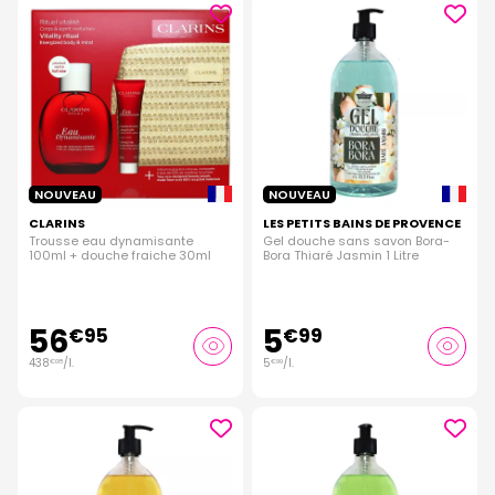
NOUVEAU
NOUVEAU
CLARINS
LES PETITS BAINS DE PROVENCE
Trousse eau dynamisante
Gel douche sans savon Bora-
100ml + douche fraiche 30ml
Bora Thiaré Jasmin 1 Litre
56
5
€
95
€
99
438
/
l.
5
/
l.
€
08
€
99