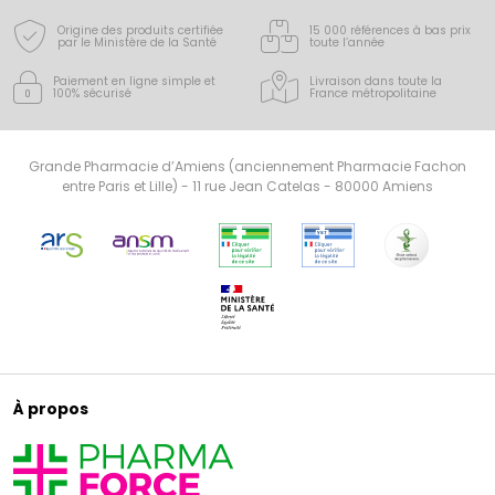
Origine des produits certifiée
15 000 références à bas prix
par le Ministère de la Santé
toute l’année
Paiement en ligne simple
et
Livraison dans toute la
100% sécurisé
France
métropolitaine
Grande Pharmacie d’Amiens (anciennement Pharmacie Fachon
entre Paris et Lille) - 11 rue Jean Catelas - 80000 Amiens
À propos