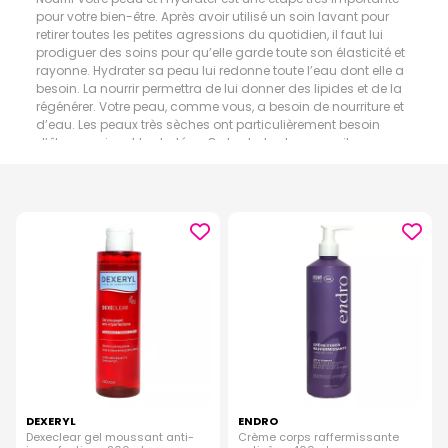
pour votre bien-être. Après avoir utilisé un soin lavant pour
retirer toutes les petites agressions du quotidien, il faut lui
prodiguer des soins pour qu’elle garde toute son élasticité et
rayonne. Hydrater sa peau lui redonne toute l’eau dont elle a
besoin. La nourrir permettra de lui donner des lipides et de la
régénérer. Votre peau, comme vous, a besoin de nourriture et
d’eau. Les peaux très sèches ont particulièrement besoin
d’être nourries et hydratées. On hydrate et on nourrit sa peau
en utilisant des produits adaptés. A chaque type de peau,
son soin spécifique. A chaque circonstance, son soin. et à
chaque soin sa circonstance.
DEXERYL
ENDRO
Dexeclear gel moussant anti-
Crème corps raffermissante