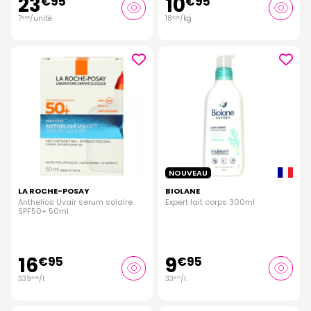
23
10
€
95
€
95
7
/unité
18
/kg
€
98
€
25
NOUVEAU
LA ROCHE-POSAY
BIOLANE
Anthelios Uvair serum solaire
Expert lait corps 300ml
SPF50+ 50ml
16
9
€
95
€
95
339
/
l.
33
/
l.
€
00
€
17