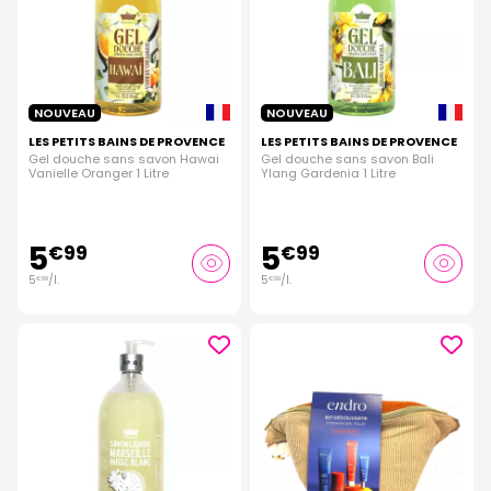
NOUVEAU
NOUVEAU
LES PETITS BAINS DE PROVENCE
LES PETITS BAINS DE PROVENCE
Gel douche sans savon Hawai
Gel douche sans savon Bali
Vanielle Oranger 1 Litre
Ylang Gardenia 1 Litre
5
5
€
99
€
99
5
/
l.
5
/
l.
€
99
€
99