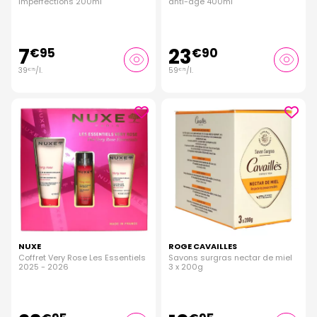
imperfections 200ml
anti-âge 400ml
7
23
€
95
€
90
39
/
l.
59
/
l.
€
75
€
75
NUXE
ROGE CAVAILLES
Coffret Very Rose Les Essentiels
Savons surgras nectar de miel
2025 - 2026
3 x 200g