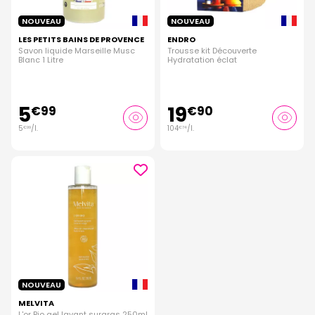
NOUVEAU
NOUVEAU
LES PETITS BAINS DE PROVENCE
ENDRO
Savon liquide Marseille Musc
Trousse kit Découverte
Blanc 1 Litre
Hydratation éclat
5
19
€
99
€
90
5
/
l.
104
/
l.
€
99
€
74
NOUVEAU
MELVITA
L'or Bio gel lavant surgras 250ml